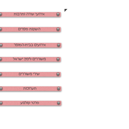
אירועי שירה ותרבות
השקות ספרים
אירועים בבית-הסופר
משוררים לימין ישראל
שירי משוררים
תערוכות
סרטי קולנוע