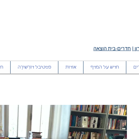
ן
|
חדרים-בית הוצאה
ים
חדש על המדף
אודות
פסטיבל דּוֹרֵשִׁירָה
חד