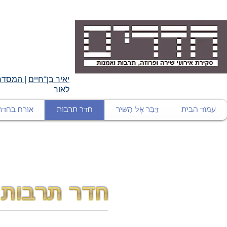
יאיר בן־חיים
|
המסדרו
לאור
עמוד הבית
דַּבֵּר אֶל הַשִּׁיר
חדר תרבות
אורח בחדר