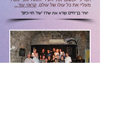
מעליי את כל עולו של עולם.
קרא/י עוד...
יאיר בן־חיים קורא את שירו 'שיר חד-כיוון'
ערב
'משוררים לימין ישראל'
מחוז חיפה
התקיים ביום ראשון 10/08/2014 במועדון
הזמר העברי
אל פאשה
בחיפה בהנחייתם
של יו"ר האגודה
ישראל ליטמן
וד"ר
עודד
סושרד
.
קרא עוד...