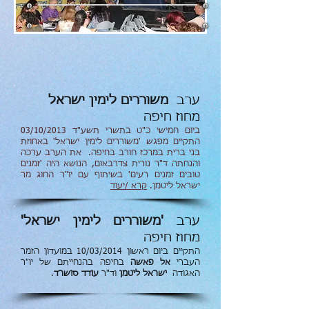
ערב
משוררים לימין ישראל
מחוז חיפה
ביום חמישי כ"ט בתשרי תשע"ד 03/10/2013
התקיים מפגש 'משוררים לימין ישראל' באחוזת
בני ברית במרכז חורב בחיפה. את הערב ערכה
והנחתה ד"ר נורית צדרבאום, הנושא היה 'זמנים
טובים זמנים רעים' בשיתוף עם יו"ר החוג מר
ישראל ליטמן.
קרא /יעוד
ערב
'משוררים לימין ישראל'
מחוז חיפה
התקיים ביום ראשון 10/03/2014 במועדון הזמר
העברי
אל פאשה
בחיפה בהנחייתם של יו"ר
האגודה
ישראל ליטמן
וד"ר
עודד סושרד
.