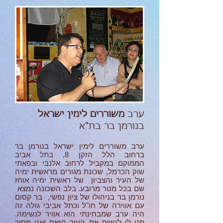
ערב
משוררים לימין ישראל
בנורמן בר בת"א
ערב משוררים לימין ישראל בנורמן בר
ברחוב הלל הזקן 8, בתל אביב
הממוקם במקביל לרחוב אלנבי ובפאתי
שוק הכרמל, שכונת מגורים מראשית ימיה
של העיר והצביון של ראשית ימיה אוחז
שם בכל מטר מרובע. בלב השכונה נמצא
נורמן בר בניהולו של ציון נפשי, בר קסום
עם אווירה של חו"ל וכתל אביבי גולה זה
היה ערב שמבחינתי הוא אוויר לנשימה.
תנו לי לנשום את העיר הזאת ואני מסיר