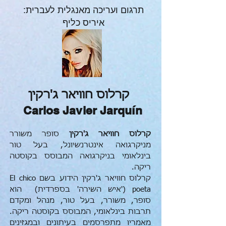
תרגום ועריכה
מאנגלית לעברית:
איריס כליף
קרלוס חוויאר ג'רקין
Carlos Javier Jarquín
קרלוס חוויאר ג'רקין
סופר משורר
מניקרגואה אינטרנשיונל, בעל טור
בינלאומי בניקרגואה המבוסס בקוסטה
ריקה.
קרלוס חוויאר ג'רקין הידוע בשם El chico
poeta ('איש השירה' בספרדית) הוא
סופר, משורר, בעל טור, מנהל ומקדם
תרבות בינלאומי, המבוסס בקוסטה ריקה.
מאמריו מתפרסמים בעיתונים ובמגזינים