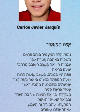
Carlos Javier Jarquín
יָפְיָהּ הַמַּעֲטִיר
נִימַת יָפְיָהּ הַמַּעֲטִיר בִּזְהַב פַּרְוַיִם
מַשְׁכִּיחַ בְּאַהֲבָה עֲטֶרֶת לִבִּי
עָגְמוֹת הַדּוֹאָה בְּקֶצֶב הַסּוֹבֵב מֶרְחֲבֵי
עוֹלַם בְּרִיאָה
צָפָה יָמַי בַּגְּוָנִים, בְּקֶשֶׁב קוֹלוֹת הָרוּחַ
קוֹלָהּ הַמְּפַתֶּה מוֹשִׁיט בִּי יֵצֶר נִיעַת רָצוֹן
שֶׁלְּעִתִּים מִתְמַלֶּטֶת מֵהֲגִיג רֹאשִׁי.
עֲטוּר אֲרֶשֶׁת פָּנֶיהָ,
מְעוֹרֶרֶת בִּי אֶת הַמּוּזָה שֶׁל בַּת הַשִּׁיר
וּבְבִיאָה שֶׁל יְפִי הַקֶּשֶׁת
הַמִּתְעַתֵּד לְהַמְלִיךְ זֶה הָעֵמֶק
לְאַחַר שֶׁתָּרוּ סְעוּרִים