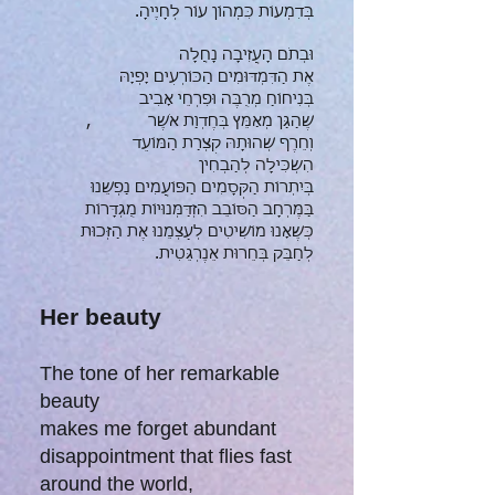
בְּדִמְעוֹת כִּמְהוֹן עוֹר לְחָיֶיהָ.
וּבְתֹם הָעֲזִיבָה נָחֲלָה
אֶת הַדִּמְדּוּמִים הַכּוֹרְעִים יָפְיָהּ
בְּנִיחוֹחַ מְרֻבֶּה וּפִרְחֵי אָבִיב
שֶׁהַגַּן מְאַמֵּץ בְּחֶדְוַת אֹשֶׁר ,
וְחֵרֶף שְׁהוּתָהּ קִצְרַת הַמּוֹעֵד
הִשְׂכִּילָה לְהַבְחִין
בְּיִתְרוֹת הַקְּסָמִים הַפּוֹעֲמִים נַפְשֵׁנוּ
בַּמֶּרְחָב הַסּוֹבֵב הִזְדַּמְּנוּיוֹת מֻגְדָּרוֹת
כְּשֶׁאָנוּ מוֹשִׁיטִים לְעַצְמֵנוּ אֶת הַזְּכוּת
לְחַבֵּק בְּחֵרוּת אֵנֶרְגֵּטִית.
Her beauty
The tone of her remarkable
beauty
makes me forget abundant
disappointment that flies fast
around the world,