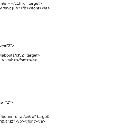
/#!----/c1fhx
" target>
<font size=2><b> ראיון אישי עם פרופסור הלל ברזל</b></font></a>
ize="3">
!about1/ct52" target>
<font size=2><b> ראיון עם ד"ר עדה אהרוני </b></font></a>
ze="2">
!benni--efrat/cn6w" target>
<font size=2><b> בני אפרת - "היונה, קיץ 2062" </b></font></a>