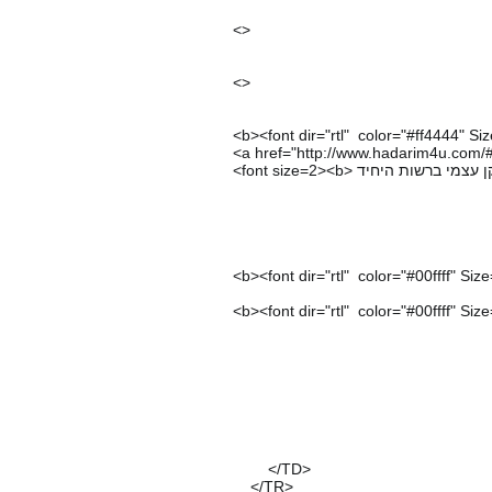
<>
<>
<b><font dir="rtl" color="#ff4444" Si
<a href="http://www.hadarim4u.com/#!
<b><font dir="rtl" color="#00ffff" Siz
<b><font dir="rtl" color="#00ffff" Siz
</fon
</mar
</TD>
</TR>