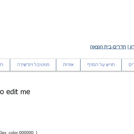
ן
|
חדרים-בית הוצאה
ים
חדש על המדף
אודות
פסטיבל דּוֹרֵשִׁירָה
חד
 to edit me
10px; color:000000; }