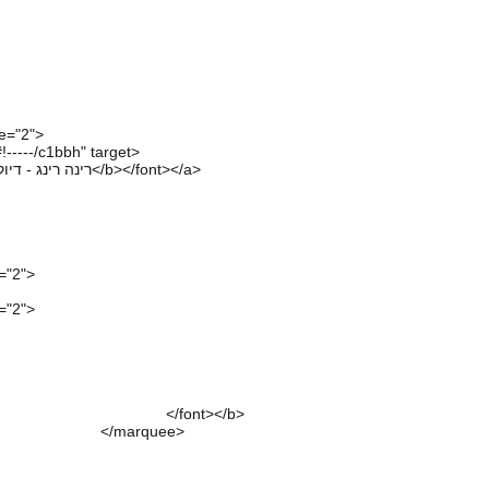
ze="2">
-----/c1bbh" target>
<font size=2><b> רינה רינג - דיוקן עצמי ברשות היחיד</b></font></a>
e="2">
e="2">
t></b>
quee>