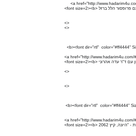
<a href="
http://www.hadarim4u.com
<>
<>
<b><font dir="rtl" color="#ff4444" S
<a href="http://www.hadarim4u.com/#
<>
<>
<b><font dir="rtl" color="#ff4444" Si
<a href="http://www.hadarim4u.com/#