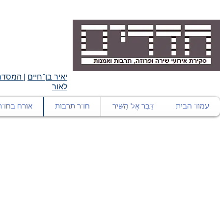
יאיר בן־חיים
|
המסדרו
לאור
עמוד הבית
דַּבֵּר אֶל הַשִּׁיר
חדר תרבות
אורח בחדר