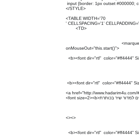
input {border: 1px outset #000000; color
</STYLE>
<TABLE WIDTH='70
' CELLSPACING='1' CELLPADDING='
<TD>
<marquee direction=right scr
onMouseOut="this.start()">
<b><font dir="rtl" color="#ff4444" S
<b><font dir="rtl" color="#ff4444" Si
<a href="http://www.hadarim4u.com/#
<><>
<b><font dir="rtl" color="#ff4444" S