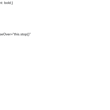
t: bold;}
r="this.stop()"