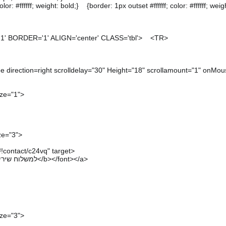
: #ffffff; weight: bold;} {border: 1px outset #ffffff; color: #ffffff; weigh
1' BORDER='1' ALIGN='center' CLASS='tbl'> <TR>
olldelay="30" Height="18" scrollamount="1" onMouseOve
ize="1">
ze="3">
!contact/c24vq" target>
<font size=2><b>למשלוח שירים למדור שיר בכותרת</b></font></a>
ize="3">