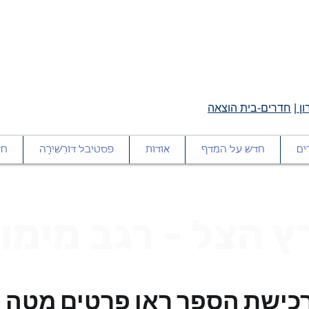
ן
|
חדרים-בית הוצאה
ים
חדש על המדף
אודות
פסטיבל דּוֹרֵשִׁירָה
חד
ץ הצל - רגב מימון
כישת הספר ראו פרטים מטה