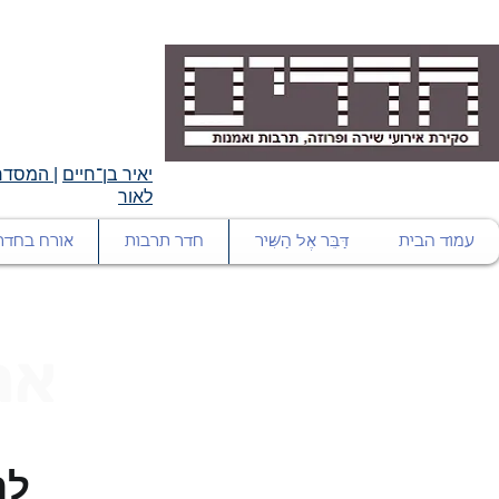
יאיר בן־חיים
|
המסדרו
לאור
עמוד הבית
דַּבֵּר אֶל הַשִּׁיר
חדר תרבות
אורח בחדר
אר
לר