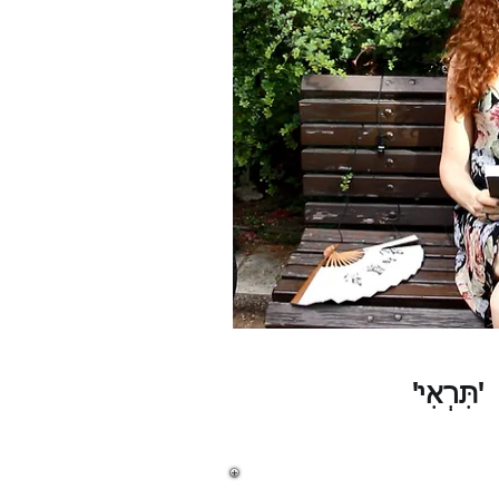
'תִּרְאִי'