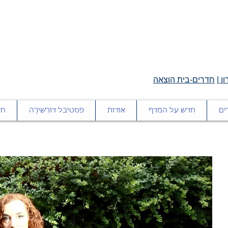
ן
|
חדרים-בית הוצאה
ים
חדש על המדף
אודות
פסטיבל דּוֹרֵשִׁירָה
חד