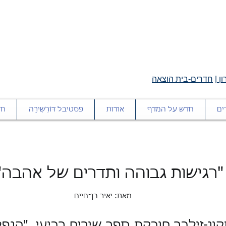
ן
|
חדרים-בית הוצאה
ים
חדש על המדף
אודות
פסטיבל דּוֹרֵשִׁירָה
חד
"רגישות גבוהה ותדרים של אהבה"
מאת: יאיר בן־חיים
ון-זילבר חובקת ספר שירים רביעי, "הנפ