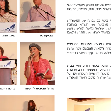
לים אוצרות הטבע להתייצב אצל
שהעניק להם, והם, מצידם, הרעיפו
 ביטוי בכתיבתה של המשוררת
מדביקה את הקורא באהבה
ולת. שירתה נגישה ופורשת מצע
בניסיון לאחד את הזולת ולנתבו
צביקה ניר
מיכל סנונית
-זילבר שימשה במשך 18 שנים כמרצה לספרות במכללת
פרה
ריפאות הצבעים
זיכה אותה
משלה (1998) וכן במילגה מטעם קרן יהושע רבינוביץ
, הושק בסוף חודש מאי בבית
חגיגי, האמנית הרב-תחומית
 פועלה והישגיה הספרותיים של
ל שירתה מיטב חוקרי הספרות
פרופ' אביבית לוי קפח
ברכה רוזנפ