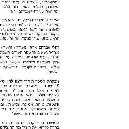
ויתקון-זילבר, והצליח להעלות חיוכ
המשורר, המלחין והזמר
דוד ברבי
לב
למילותיה של רחלי אברהם איתן.
הסופר והמשורר
צביקה ניר
, שהכתיר 
האני האירוני", הבהיר: "אני מוצא בש
ומעודנות של ריסון רגשות באמצעות צ
ורקעה; טכניקה פואטית האומרת לקורא
הראש בחוץ, צלול פנימה, תחדור עמוק,
רחלי אברהם איתן
, משוררת וחוקרת
(שיר-הנושא מתוך ספר השירים השמינ
חג השבועות שבפתח. בדברה על שירת
איתן דוגמאות לשימוש שעושה המשור
שלוש אפשרויות לקריאה ולפרשנות השי
י.
והלאומ
מבקרת הספרות ד"ר
דינה לוין
, סי
15 שנים, במסגרת ההכנות לקו
לאומית אצל משוררות. "זו היי
לשירים שלה, ומאז אנחנו מלמדו
התלמידות מאוד אהבו את השירים ב
פשטות, טוהר, אמונה, צניעות". וב
שמחה בשמחתך, אסתר. את ראויה
הערב. הרווחת את זה ביושר".
המשוררת, מבקרת הספרות, המת
בחרה לקרוא את השיר
מה לך צידפ