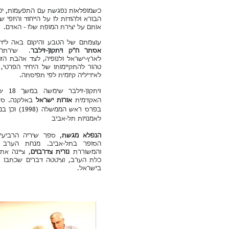
כשמופלאות נפגשת עם התפעמות, יכו
הבורא ולהודות לו על הייחוד והיופי 
אותם על יצירת המופת שלו - האדם.
עוצמתם של הטבע והיקום באה לידי
אסתר ח"ק ויתקון-זילבר
. שירתה 
לארץ-ישראל ולנופיה, לצד אהבת הז
טהור להתקיימותו של היחיד הפרטי, 
לאידיליה קיומית לפי תפיסתה.
ו
יתקון
האקדמית
אורות ישראל
באלקנה. ס
בפרס ראש המ
לאמנויות תל-אביב
הנפלא מגשת
, ספר שיריה הרביעי
הסופר בתל-אביב. מנחת הערב ה
והמשוררת
נורית צדרבוים
, ציינה את
כלת הערב, וציטטה דברים שכתבו ע
בישראל.