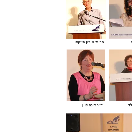
פרופ' מירון איזקסון.
לד
ד"ר דינה לוין