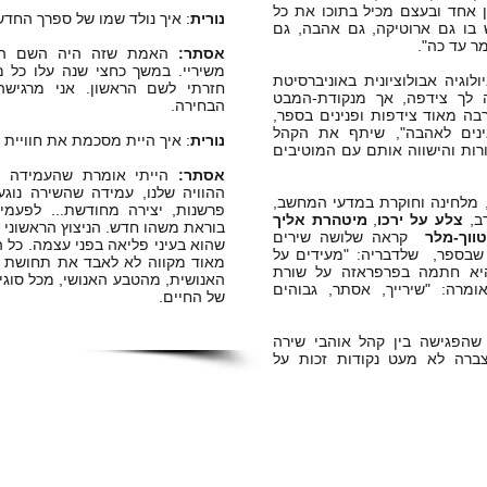
 אחד ובעצם מכיל בתוכו את כל
נורית
: איך נולד שמו של ספרך החד
 בו גם ארוטיקה, גם אהבה, גם
 עד כה".
אסתר:
האמת שזה היה השם הרא
משיריי. במשך כחצי שנה עלו כל מ
וגיה אבולוציונית באוניברסיטת
חזרתי לשם הראשון. אני מרגישה
 לך צידפה, אך מנקודת-המבט
הבחירה.
בה מאוד צידפות ופנינים בספר,
ינים לאהבה", שיתף את הקהל
נורית
: איך היית מסכמת את חוויית
ורות והישווה אותם עם המוטיבים
אסתר:
הייתי אומרת שהעמידה הז
ההוויה שלנו, עמידה שהשירה נוג
 מלחינה וחוקרת במדעי המחשב,
פרשנות, יצירה מחודשת... לפעמי
ב,
צלע על ירכו
,
מיטהרת אליך
בוראת משהו חדש. הניצוץ הראשוני 
ווך-מלר
קראה שלושה שירים
שהוא בעיני פליאה בפני עצמה. כל ה
שבספר, שלדבריה: "מעידים על
מאוד מקווה לא לאבד את תחושת 
היא חתמה בפרפראזה על שורת
האנושית, מהטבע האנושי, מכל סוג
מרה: "שירייך, אסתר, גבוהים
של החיים.
 שהפגישה בין קהל אוהבי שירה
ברה לא מעט נקודות זכות על