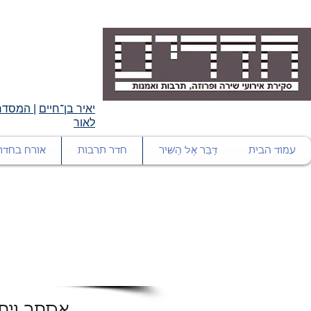
יאיר בן־חיים
|
המסדרו
לאור
עמוד הבית
דַּבֵּר אֶל הַשִּׁיר
חדר תרבות
אורח בחדר
אסתר ויתק