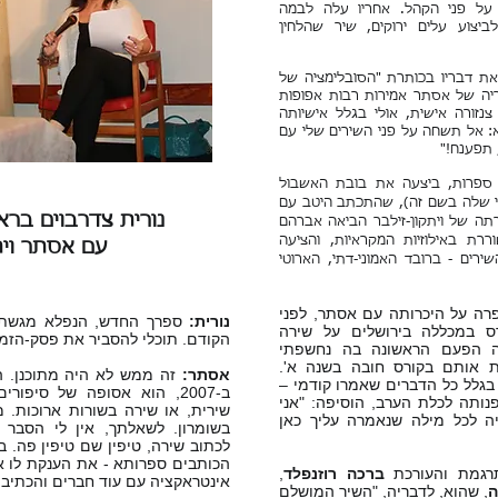
ים על פני הקהל. אחריו עלה לבמה
יצוע עלים ירוקים, שיר שהלחין
את דבריו בכותרת "הסובלימציה של
יריה של אסתר אמירות רבות אפופות
נזורה אישית, אולי בגלל אישיותה
: אל תשחה על פני השירים שלי עם
 תפענח!"
 ספרות, ביצעה את בובת האשבול
י שלה בשם זה), שהתכתב היטב עם
נורית צדרבוים ברא
ה של ויתקון-זילבר הביאה אברהם
רת באילוזיות המקראיות, והציעה
עם אסתר וית
רים - ברובד האמוני-דתי, הארוטי
פרה על היכרותה עם אסתר, לפני
נורית:
רס במכללה בירושלים על שירה
הקודם. תוכלי להסביר את פסק-הזמ
תה הפעם הראשונה בה נחשפתי
ת אותם בקורס חובה בשנה א'.
אסתר:
זה ממש לא היה מתוכנן. ה
גלל כל הדברים שאמרו קודמי –
ב-2007, הוא אסופה של סיפו
פנותה לכלת הערב, הוסיפה: "אני
שירית, או שירה בשורות ארוכות. 
 לכל מילה שנאמרה עליך כאן
בשומרון. לשאלתך, אין לי הסבר 
לכתוב שירה, טיפין שם טיפין פה. 
הכותבים ספרותא - את הענקת לו א
רגמת והעורכת
ברכה רוזנפלד
,
אינטראקציה עם עוד חברים והכתיבה
ה
, שהוא, לדבריה, "השיר המושלם