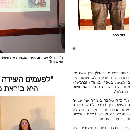
דוד ברבי
ד"ר רחלי אברהם איתן מבצעת את השיר 
האשבול"
אוניברסיטת בר-אילן, ציין ששירתה
התמודדות מודעת ולא מיודעת עם
"לפעמים היצירה 
 מצאתי בספר, בדקוּיות וברגישות
וך הכוח הפנימי החיובי. אני חושב
היא בוראת 
ת הזולת".
תה כי התאהבה בשיריה של אסתר
 העמוק בין הטבע לנפש האדם.
ותם הרבה יותר רחוק. זה כוחה של
ה מגלה בה דברים חדשים. אסתר
והדבר ניכר בשירתה".
ריא בדרכו המיוחדת משיריה של