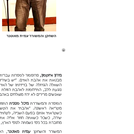
השחקן והמשורר עמית מאוטנר
מירון איזקסון,
פרופסור לספרות עברית ב
מבטאת את אהבת האדם. "יש בשירים 
השאלה הגדולה של בדידותו של האדם.
נוגעת ללב, התייחסות לאהבת הזולת מת
שאנשים מרירים לא יהיו מוצלחים באהב
הסופרת והמשוררת
מיכל סנונית
התווד
מקריאה ראשונה. "אהבתי את הקשר
כשקראתי אותם בפעם השנייה, לקחתי א
שירה, כשכל כשאתה חוזר אליה את
מחוברת בכל נימי נשמתה לנופי הארץ, 
המשורר והשחקן
עמית מאוטנר
, הק