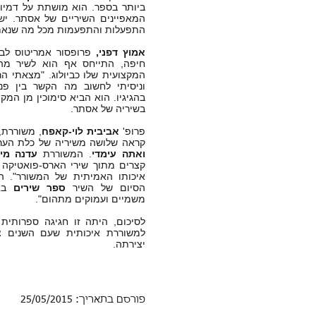
ביותר בספר. הוא מושתת על דמיון
המאפיינים השיריים של אסתר. יש
התפעלות והתפעמות מכל מה שנאמר
אמוץ דפני,
פרופסור אמריטוס לביול
חיפה, התייחס אף הוא לשיר מה
המקצועית שלו כביולוג. "מצאתי הר
וניסיתי לחשוב מה הקשר בין פנ
בהגיגיו. הוא הביא סימוכין מן המק
בשיריה של אסתר.
פרופ'
אביבית לוי-קאפח
, משוררת,
קראה שלושה משיריה של כלת הער
ואתה עימדי
. המשוררת
עדנה מיט
קצרים מתוך שירי הארס-פואטיקה 
איכותו האמיתית של המשורר". 
הסיום של השיר
ספר שירים
באו
משמיים ועמוקים מתהום".
לסיכום, היתה זו חגיגה ספרותית
למשוררת איכותית שעם השנים צ
יצירתה.
פורסם בתאריך: 25/05/2015