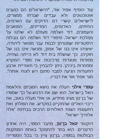
עוד הוסיף אמיר אור, "הישראלים הם כנענים
אוטוכטונים ולא עבדים שברחו ממצרים.
לישראלים קשרי דם הדוקים עם הארמים,
החיתים, האדומים, המדיינים, המואבים
והעמונים. דוד ושלמה מעולם לא שלטו על
ממלכת ישראל. סיפורי דוד ושלמה הם נובלות
היסטוריות שמטרתן לבנות עבר מפואר ליהודה.
יאשיהו אינו בנו של אמון, ומנשה אינו בנו של
חזקיהו. כך שושלת בית דוד לא הייתה נצחית.
מסורות מנוגדות מרכיבות את ספרי המקרא
ומתחרות ביניהן. ניתן להבחין כי תאוריית ארבע
התעודות הגיעה למבוי סתום ויש לזנוח אותה".
סגר אמיר אור את דבריו.
עופרי אילני
העלה את נושא הפגניזם והלאמת
האל בישראל. הוא שם את הדגש על כך שספרו
של בן־נון מציג מחדש, או אולי מעלה באוב, את
ריבוי האלים שהתקיים במקדש. את הפולחן ואת
התענגות הצגת האלוהים הרבים בבחינת 'אלה
אלוהיך ישראל'.
דוקטור
יגאל בן־נון
, מחבר הספר, היה אחרון
הדוברים. הוא בחר להתמקד באחת המסקנות
הבולטות בספרו. בן־נון ציין כי בכל הספרייה