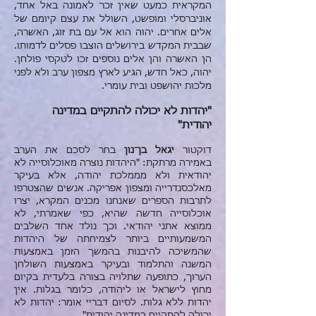
המקראית כמעט שאין זכר לאמונה באל אחד,
אוניברסלי ומופשט, השולל את עצם קיומם של
אלים אחרים. יהוה הוא אל עם בת זוג, האשרה,
שבבית המקדש בירושלים הוצבו פסלים לדמותו.
הן האשרה והן אלים נוספים זכו לטקסי פולחן.
יהוה, כאל חדש, הגיע לארץ מצפון ערב ולא לפני
מלכות יהושפט ובית עומרי.
"יהדות לא יכולה להתקיים במדינה
יהודית"
דוקטור
יגאל בן־נון
בחר לסכם את הערב
באמירה מרתקת: "היהדות נוצרה מאוכלוסייה לא
יהודאית ולא מממלכת יהודה, אלא בעיקר
מאלכסנדרייה ומצפון אפריקה. אנשים שהצטרפו
לתרבות הספרים שאנחנו מכנים המקרא, יצרו
אוכלוסייה חדשה שהיא, כפי שאמרתי, לא
ממוצא אתני יהודאי. וכך נולד אחד השלבים
המשמעותיים ביותר לצמיחתה של היהדות
שהמשיכה להיבנות בהמשך הזמן באמצעות
המשנה והתלמוד ובעיקר באמצעות השולחן
הערוך, כתופעה שתלויה בצורה בלעדית בקיום
מחוץ לישראל או ליהודה, כלומר בגלות. אין
יהדות ללא גלות. לסיום דבריי אומר: יהדות לא
יכולה להתקיים במדינה יהודית"