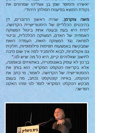
יאשיהו והסופר שפן בן אצליהו שמהווים את
נקודת המוצא בפיענוח הפולחן היהודי.
משה צוקרמן
, שהיה ראשון הדוברים, דן
בהיבטים הכלליים של היסטוריזציית הקדושה.
"הדת היא בעת ובעונה אחת ביטול המצוקה
האמתית של האדם, המצוקה הכלכלית, וביטוי
למחאה נגד המצוקה הזאת. העמדה הזאת
שמבקשת באמצעות תפיסות פילוסופיות, חלקית
גם אקולוגיות, לבוא ולהסביר למה אין שום סיבה
לחשוב שאלוהים קיים, היא כל מה שיש לנו."
בן־נון לא עוסק באגנוסטייה, באתאיזים ובאמונה,
אלא בקריאת הטקסט המקראי. הוא בוחן את
ההסטוריזציה של הקדושה. לאמור, מי כתב את
הטקסט, באיזה קונטקסט נכתב, מה בעצם
מבקש הטקסט המקראי לומר לנו ומהו האקט
הפרשני.