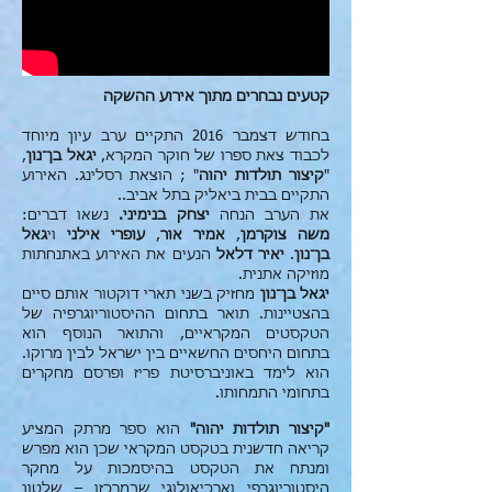
קטעים נבחרים מתוך אירוע ההשקה
בחודש דצמבר 2016 התקיים ערב עיון מיוחד
לכבוד צאת ספרו של חוקר המקרא,
יגאל בן־נון
,
"
קיצור תולדות יהוה
" ; הוצאת רסלינג. האירוע
התקיים בבית ביאליק בתל אביב..
את הערב הנחה
יצחק בנימיני.
נשאו דברים:
משה צוקרמן
,
אמיר אור
,
עופרי אילני
וי
גאל
בן־נון
.
יאיר דלאל
הנעים את האירוע באתנחתות
מוזיקה אתנית.
יגאל בן־נון
מחזיק בשני תארי דוקטור אותם סיים
בהצטיינות. תואר בתחום ההיסטוריוגרפיה של
הטקסטים המקראיים, והתואר הנוסף הוא
בתחום היחסים החשאיים בין ישראל לבין מרוקו.
הוא לימד באוניברסיטת פריז ופרסם מחקרים
בתחומי התמחותו.
"קיצור תולדות יהוה"
הוא ספר מרתק המציע
קריאה חדשנית בטקסט המקראי שכן הוא מפרש
ומנתח את הטקסט בהיסמכות על מחקר
היסטוריוגרפי וארכיאולוגי שבמרכזו – שלטון