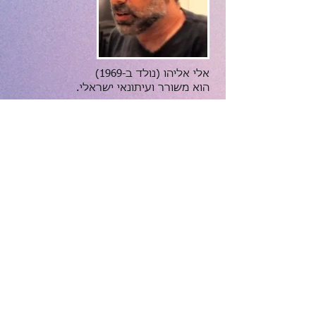
אלי אליהו (נולד ב-1969)
הוא משורר ועיתונאי ישראלי.
אלי אליהו -
ויקיפדיה
חזרה לעמוד התוכן של מדור
"דבר אל השיר"
פורסם בתאריך 16/01/2017
Share