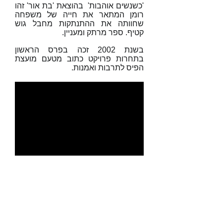
'כשנשים אוהבות' בהוצאת 'בת אור' זהו
רומן המתאר את חייה של משפחה
שחוותה את ההתנתקות מחבל גוש
קטיף. ספר מרתק ומעניין.
בשנת 2002 זכה בפרס הראשון
בתחרות פרויקט כתוב מטעם מועצת
הפיס לתרבות ואמנות.
שמואל יריב, קורא משיריו בהשקת
אנתולוגיית 'שיר בכותרת'