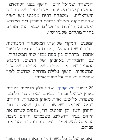
והמשורר שמואל יריב חושף בפני הקוראים
מפגש בין שתי משפחות משתי קצוות של החברה
הישראלית, משפחה דתית ממפוני גוש קטיף
שההתנתקות משולה עבורם לחורבן בית המקדש
ומשפחה חילונית מירושלים שבני הזוג מצויים
בהליך מתקדם של גירושין.
המפגש המקרי של שתי המשפחות המפורקות
פיזית נפשית ומנטלית, קורם עור וגידים לסיפורי
אהבה מרתקים בין כמה מבני שתי המשפחות
עם התמקדות באהבתן של הנשים, המפגש
המעניין יוצר את הקמתה של הקומונה של שתי
המשפחות וחושף עלילה מרתקת שחשוב לציין
שפרטיה נשענים על סיפור אמיתי.
20 יישובי
גוש קטיף
שהיו חלק מנטיעת ישובים
בארץ ישראל נעקרו מביתם ובאחת נגוז חלומם.
משפחת אלישיב אחת מאותן משפחות, ההורים
נעמה ואריאל ושלושת בניהם, שאול הבכור,
יהונתן השני ובן הזקונים דוד, מנסים לשקם את
חייהם בעיר ירושלים, כשבמרכז חייהם ניצבת
הכמיהה להשתקמות בצל ההתנתקות הנוראית
מביתם.
האב אריאל מקבל משרת מורה באחד מבתי הספר