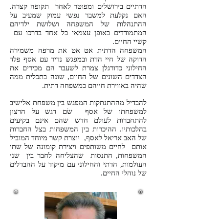
הדתיים בירושלים ומפוטר לאחר תקופה קצרה.
האם נקלעת למשבר נפשי עמוק שמעיב על
ההתנהלות של המשפחה ושלושת ילדיהם
המתמודדים באופן עצמאי כל אחד בדרכו עם
קשיי החיים.
המשפחה הדתית אט אט את מרפה משמירה
הדוקה של חיי הדת ובמפגש נדיר עם אסף פלד
החילוני כדורגלן צמרת לשעבר הם מכירים את
הצדדים השונים של החיים, שונה בתכלית ממה
שהיה באווירת חייהם כמשפחה דתית.
להבדיל מההתנתקות המפגש בין משפחת אלישיב
למשפחתו של אסף שׂם דגש על הרצון
להתחברות לעולם חדש שהם אינם בקיעים
בהלכותיו. ההיכרות בין המשפחות בצל החברות
של האב אריאל לאסף, יוצרת קשר מיוחד המוביל
אותם לחיים משותפים ויצירת קומונה של שתי
המשפחות, התנסות שהצליחה לחבר בין שני
העולמות, הדתי והחילוני עם מיקוד על ההבדלים
של נוהלי החיים.