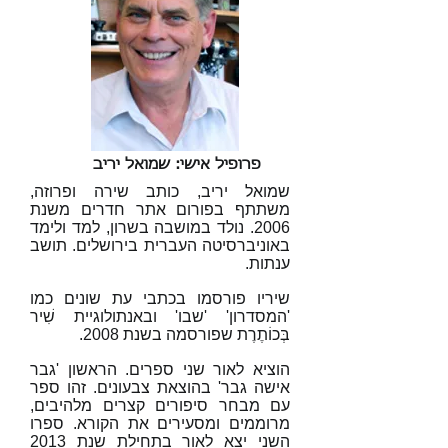
פרופיל אישי: שמואל יריב
שמואל יריב, כותב שירה ופרוזה,
משתתף בפורום אתר חדרים משנת
2006. נולד במושבה בשרון, למד ולימד
באוניברסיטה העברית בירושלים. תושב
ענתות.
שיריו פורסמו בכתבי עת שונים כמו
'המסדרון' 'שבו' ובאנתולוגיית שִׁיר
בְּכוֹתֶרֶת שפורסמה בשנת 2008.
הוציא לאור שני ספרים. הראשון 'גבר
אישה גבר' בהוצאת צבעונים. זהו ספר
עם מבחר סיפורים קצרים מלהיבים,
מרוממים ומסעירים את הקורא. ספרו
השני יצא לאור בתחילת שנת 2013