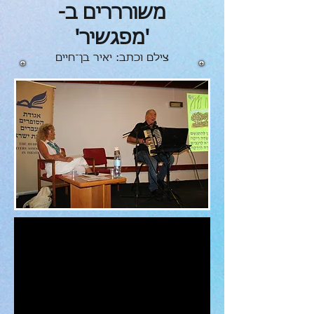
משורררים ב-
'מפגשיר'
צילם וכתב: יאיר בן־חיים