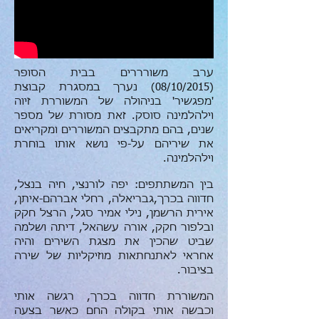
ערב משורררים בבית הסופר
(08/10/2015) נערך במסגרת קבוצת
'מפגשיר' בניהולה של המשוררת זיוה
וילהלמינה סוסק. זאת מסורת של מספר
שנים, בהם מתקבצים המשוררים ומקריאים
את שיריהם על-פי נושא אותו בוחרת
וילהלמינה.
בין המשתתפים: יפה לורנצי, חיה בנצל,
חדווה בכרך,גבריאלה, רחלי אברהם-איתן,
אירית הרשמן, נילי אמיר סגל, הרצל חקק
ובלפור חקק, אורה עשהאל, דיתה ושלמה
שביט שהכין את מצגת השירים והיה
אחראי לאתנחתאות מוזיקליות של שירה
בציבור.
המשוררת חדווה בכרך, רגשה אותי
וכבשה אותי בקולה החם כאשר בצעה