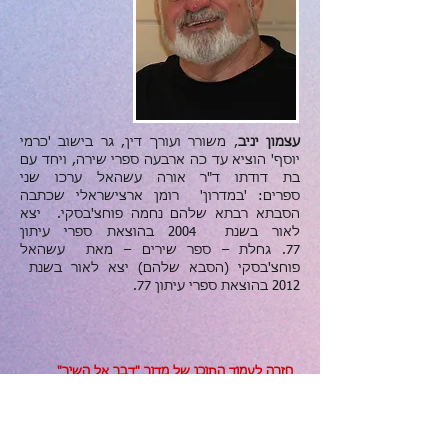
עצמון יניב
, משורר ועורך דין, גר בישוב 'כרמי
יוסף' הוציא עד כה ארבעה ספרי שירה, ויחד עם
בת דודתו ד"ר אורה עשהאל ערכו שני
ספרים: 'במדרון' רומן ארצישראלי שכתבה
הסבתא רבתא שלהם נחמה פוחצ'בסקי. יצא
לאור בשנת 2004 בהוצאת ספרי עיתון
77. גחלת – ספר שירים – מאת עשהאל
פוחצ'בסקי (הסבא שלהם) יצא לאור בשנת
2012 בהוצאת ספרי עיתון 77.
חזרה לעמוד התוכן של מדור
"דבר אל השיר"
פורסם בתאריך: 17/04/2016