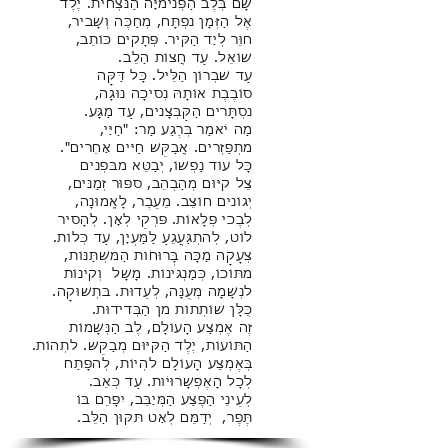
שָׁם בְּלֶב הַפְּנִימִיָּה הַנִּצְחִית. יֶלֶד
אֶל הַזְּמָן נִפְתָּח, מְחַכֶּה וְשָׁבִיר,
חִוֵּר לְיַד הַקִּיר. פְּתָקִים כּוֹתֵב,
שׁוֹאֵל. עַד חֲצוֹת הַלֵב.
עַד שִׁבְרוֹן הַלֵּיל. כָּל דַּקָּה
סוֹבֶבֶת אוֹתָהּ נְסִיכָה נוּגָה,
נִסְתָּרִים הַקַּבְּצָנִים, עַד מַגָּע.
מַה יֹאמַר בְּרֶגַע מַר: "חַיַּי,
מִתְפַּזְרִים. אֲבַקֵּשׁ חַיִּים אַחֵרִים".
כָּל עוֹד נַפְשׁוֹ, יְבַטֵּא מִבִּפְנִים
צֵל קִיּוּם מְהַבְהֵב, סִפּוּר זְמַנִּים,
יְגוֹנִים חוֹצֵב. מֵעֵבֶר, לָאֱמוּנָה,
לְבֶכִי פְּלָאוֹת. פִּרְקֵי לְאָן. לְהָסִיר
לוֹט, לְהִתְגַּעֲגֵעַ לַמַּעְיָן, עַד כְּלוֹת.
צְעָקָה מַכָּה בְָּרוּחֹות הַמִּשְׁתַּנּוֹת,
מִתּוֹכוֹ, כְּמַנְגִּינוֹת. מָשָׁל וְקִינוֹת
לִנְשָׁמָה מְעֻנָּה, לְעֵדוּת. בִּתְשׁוּקָה.
כֻּלָּן שׁוֹתְתוֹת מִן הַבְּדִידוּת.
זֶה אֶמְצַע הָעוֹלָם, לֶב הַנְּשָׁמוֹת
הַתּוֹעוֹת, יֶלֶד הַקִּיּוּם מְבַקֵּשּׁ. לִתְהוֹת.
בְּאֶמְצַע הָעוֹלָם לִהְיוֹת, לְהִפָּתַח
לְכָל הָאֶפְשָׁרוּיֹות. עַד כְּאֵב.
לְעֵינֵי הַפֶּצַע הַמְּיַבֵּב, יִפָּרֵם בּוֹ
תֶּפֶר, יְדַמֵּם לְאַט תִּקּוּן הַלֵּב.