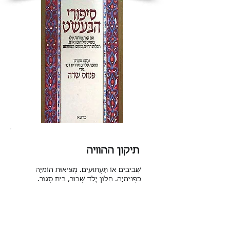
תיקון ההוויה
שְׁבִיבִים אוֹ תַּעְתּוּעִים. מְצִיאוּת הוֹמִיָּה
כִּפְנִימִיָּה. חַלּוֹן יֶלֶד שָׁבוּר, בַּיִת סָגוּר.
בָּבוּאָה. הֲוָיָה חִוֶּרֶת, חוֹזֶרֶת. הַיֶּלֶד נִבְעָת.
הֵן הַמַּצְפֵּן בְּבַת הִשְׁתַּנָּה. מַה הָאֱמֶת
הַנְּכוֹנָה. יֶלֶד וּבַחַלּוֹן לֹא נִרְאָה. נַפְשׁוֹ
מִשְׁתָּאָה. מַה יְרַתֵּת בֵּין קֹדֶשׁ לְטֻמְאָה.
הַנָּבִיא שֶׁבָּגַר רוֹצֶה לִרְאוֹת לְמֶרְחַקִּים.