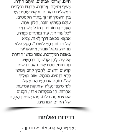
חַיִּים, שְׂרוֹכֵי אֶבְיוֹנִים. וְאִתָּם חִידָה,
צְעִיף נְסִיכָה אֲבוּדָה. בְּבִגְדּוֹ נִכְלָבִים
בִּמְשָׁלִים כּוֹאֲבִים. וּבְאֶצְבְּעוֹתָיו יְצֻיַּר
בֵּין הַשִּׁטִּין יֹפִי זַךְ בְּתוֹךְ הַקְּמָטִים.
עוֹלָם מַפְתִּיעַ וְזוֹכֵר, חַלֹּון אַחֵר.
מֵעֵבֶר לָרְחוֹבוֹת. כְּמוֹ לוֹחֵשׁ דְּוַי:
"כָּל עוֹד חַיַּי. עוֹד נִפְתָּחִים כְּפֶרַח,
אֶמְצָא בִּכְאֵב דֶּרֶךְ לָאוֹר, צָמָא
שֶׁל דּוֹרוֹת בְּחַיַּי לִשְׁבֹּר". מַסָּע לְלֹא
מְנוּחָה. גַּלְגַּל שָׁבוּר, מְחַפֵּשׂ יֹפִי
בִּשְׂפַת הַמִּדְרָכָה. צִפּוֹר נַפְשׁוֹ חוֹתֶרֶת
אֶל עָב, לַחַן קֹדֶשׁ נָד בִּרְחָשָׁיו.
נַוָּד נִצְחִי, טֶרֶם שָׁב. כְּאֵבָיו לָשִׁים
קְרָעִים וְחָשִׁים. לְהָבִין קִיּוּם אֱנוֹשִׁי.
פֶּרֶא וְתָמִים. מְבֹהָל. שׁוּב 'נְעָלֶיךּ
שַׁל'. תּוֹהֶה אִם חַיָּיו הֵם מָשָׁל.
לְיַד סִימָנֵי נְעָלָיו שׁוֹתְקוֹת פְּסִיעוֹת
אַחֵרוֹת. הֵן מְסַפְּרוֹת אוֹתוֹ, תְּכָנִים
אִלְּמִים: מַה בְּלִבּוֹ, מַהוּ יְשִׁימוֹן הַקֶּרַח
שֶׁל הַחַיִּים הַמְּדֻמִּים.
בדידות ושלמות
ְּאֶמְצַע הָעוֹלָם, אוֹר יַלְדוּת זַךְ.