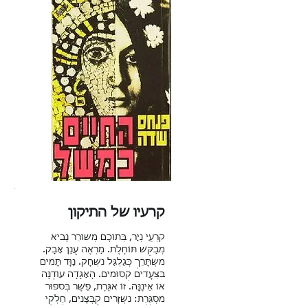
קרעיו של התיקון
קִרְעֵי נְיָר, בְּתוֹכָם מְשׁוֹרֵר נָבִיא
מְבַקֵּשׁ תּוֹחֶלֶת. מַרְאֶה עֲנַן אָבָק.
מִשְׂתָּרֵךְ כְּגַלְגַּל נִשְׁחָק. נַוָּד תָּמִים
בִּצְעָדִים קְסוּמִים. הָאַגָּדָה עוֹדֶנָּה
אוֹ אֵינֶנָּה. זוֹ אִגֶּרֶת, פֵּשֶׁר בְּסִפּוּר
מִסְגֶּרֶת: נִשְׁזָרִים קַבְּצָנִים, חֶלְקֵי