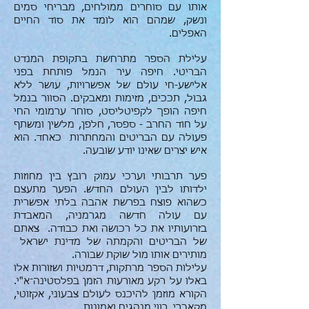
אותו עם סוחרים ממולחים, מבריחי סמים
ונשק, שמהם הוא לומד את סוד החיים
האפלים.
עלילת הספר מתרחשת בתקופת המנדט
הבריטי. חיפה עיר הנמל פותחת בפני
אלישע-חי עולם של אפשרויות, עושר ללא
גבול, תככים, מזימות ומאבקים. הסוור בנמל
חיפה הופך לקפיטליסט, סוחר ערמומי החי
על חוד החרב - ספסר, חלפן, מלשין ומשתף
פעולה עם הבריטים והמחתרות כאחד. הוא
איש יצרים שאינו יודע שֹובעה.
פער תרבותי וערכי עמוק רובץ בין מחוזות
ילדותו לבין העולם החדש. הפער מתעצם
כשהוא פוצח בפרשת אהבה בלתי אפשרית
עם עולה חדשה מגרמניה, המאבדת
בזרועותיו את כל רכושה ואת כבודה. צאתם
של הבריטים והקמתה של מדינת ישראל
מותירים אותו מול שוקת שבורה.
עלילות הספר מרתקות, דרמטיות ושזורות אלו
באלו על רקע מאורעות הזמן בפלסטינה־א"י.
הקורא מוזמן להיכנס לעולם צבעוני, אקזוטי,
מקאברי, רווי מנהגים ואמונות.