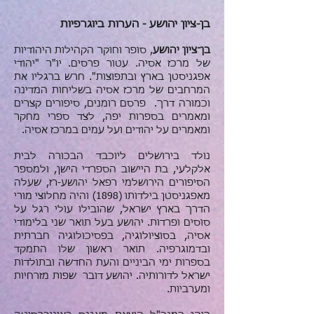
בן-ציון יהושע - הערות ביוגרפיות
בן־ציון יהושע
, סופר וחוקר הקהילות היהודיות
של מרכז אסיה. עטור פרסים. יו"ר "יהודי
אפגניסטן בארץ ובתפוצות". חרש ברגליו את
המרחבים של מרכז אסיה בשליחות המדינה
וכמורה דרך. פרסם רומנים, סיפורים קצרים
ומאמרים בספרות יפה, לצד ספרי מחקר
ומאמרים על יהודים ועל עמים במרכז אסיה.
נולד ב
ירושלים
ליוכבד הבכורה לבית
אלקלעי, בת היישוב הספרדי הישן, ולמספר
הסיפורים הירושלמי רפאל יהושע-רז, שעלה
מ
אפגניסטן
בילדותו (
1898
) והיה מחלוצי מורי
הדרך בארץ ישראל, שהובילו עולי רגל על
סוסים ופרדות. יהושע בעל תואר שני בלימודי
אסיה, ב
סוציולוגיה
, ב
פסיכולוגיה חברתית
וב
דמוגרפיה
. תואר ראשון שלו התמקד
בספרות ימי הביניים והעת החדשה ובתולדות
ישראל לדורותיה. יהושע דובר שפות מזרחיות
ומערביות.