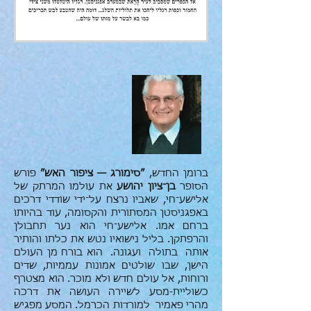
ברומן החדש,
״סימורג — ציפור האש״
פורש
הסופר
בן־ציון יהושע
את עולמו המרתק של
אלישע־חי, שאביו נרצח על־ידי שודדי דרכים
באפגניסטן המסתורית והקסומה, עוד בהיותו
ברחם אמו. אלישע־חי הוא נער תחבולן
והרפתקן. בליל נישואיו נטש את כלתו והותיר
אותה בתולה ועגונה. הוא בורח מן העולם
הישן, שבו שולטים אמונות עממיות, שדים
ורוחות, אל עולם חדש ולא מוכר. הוא מצטרף
כשוליית-מסע לשיירה העושה את דרכה
מהרי פאמיר למורדות הכרמל. המסע מפגיש