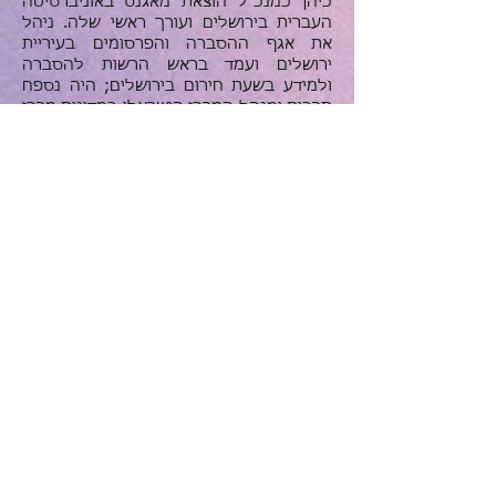
כיהן כמנכ"ל
הוצאת מאגנס
ב
אוניברסיטה
העברית בירושלים
ועורך ראשי שלה. ניהל
את אגף ההסברה והפרסומים ב
עיריית
ירושלים
ועמד בראש הרשות להסברה
ולמידע בשעת חירום בירושלים; היה נספח
תרבות ומנהל המרכז הישראלי במדינות מרכז
אסיה הסובייטית (לשעבר) מטעם
לשכת
הקשר
("נתיב"). התפקיד כלל חילוץ יהודים
מאזורי מצוקה והעלאתם לארץ; יצא
בשליחות הצלה מטעם
הספרייה הלאומית
והעלה בדרך לא דרך ספרים וכתבי-יד של
יהודי מרכז אסיה. במשך שנים הוביל מסעות
למדינות מרכז אסיה והקווקז.
ערך את השנתון 'ירושלים – מאסף לדברי
ספרות' ושורה ארוכה של ספרים וקבצים.
במסגרת פעילותו הציבורית כיהן כיו"ר
אגודת
הסופרים העברים
בירושלים, חבר ועד אגודת
הסופרים ומנכ"ל זמני שלה.
פרסים:
בתשל"א הוענק לו פרס הרי הרשון של
האוניברסיטה העברית ופרס נשיא המדינה.
בשנת 2015 זכה בפרס אקו"ם ובפרס