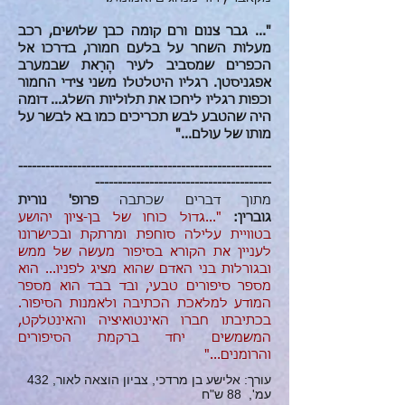
"... גבר צנום ורם קומה כבן שלושים, רכב
מעלות השחר על בלעם חמורו, בדרכו אל
הכפרים שמסביב לעיר הֶרַאת שבמערב
אפגניסטן. רגליו היטלטלו משני צידי החמור
וכפות רגליו ליחכו את תלוליות השלג... דומה
היה שהטבע לבש תכריכים כמו בא לבשר על
מותו של עולם..."
--------------------------------------------------------
---------------------------------------
מתוך דברים שכתבה
פרופ' נורית
גוברין:
"...גדול כוחו של בן-ציון יהושע
בטוויית עלילה סוחפת ומרתקת ובכישרונו
לעניין את הקורא בסיפור מעשה של ממש
ובגורלות בני האדם שהוא מציג לפניו... הוא
מספר סיפורים טבעי, ובד בבד הוא מספר
המודע למלאכת הכתיבה ולאמנות הסיפור.
בכתיבתו חברו האינטואיציה והאינטלקט,
המשמשים יחד ברקמת הסיפורים
והרומנים..."
עורך: אלישע בן מרדכי, צביון הוצאה לאור, 432
עמ', 88 ש"ח