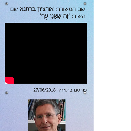
שם המשורר:
אורציון ברתנא
שם
השיר:
'זֶה שֶׁאֲנִי עָף'
פורסם בתאריך 27/06/2018