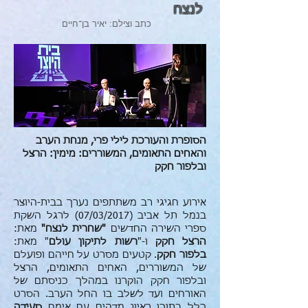
לנצח
כתב וצילם: יאיר בן־חיים
הסופרת והעורכת לילי פרי, מנחת הערב
והאחים התאומים, המשוררים: מימין: הרצל
ובלפור חקק
אירוע חגיגי רב משתתפים נערך בבית-היוצר
בנמל תל אביב (07/03/2017) לרגל השקת
ספרי השירה החדשים
"שחרית לנצח"
מאת:
הרצל חקק
ו-"
רשות לתיקון עולם
" מאת:
בלפור חקק
. קטעים מסרט על חייהם ופועלם
של המשוררים, האחים התאומים, הרצל
ובלפור חקק הוקרנו במהלך כניסתם של
האורחים ועד לשלב בו החל הערב. הסרט
כלל בתוכו ראיון מדהים עם אימם
סעידה