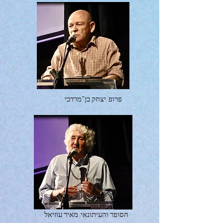
פרופ' יצחק בן־מרדכי
הסופר והעיתונאי, מאיר עוזיאל