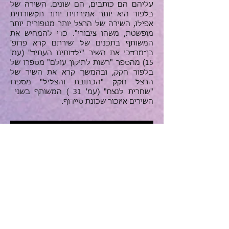
עליהם הם כותבים, הם שונים. השירה של
בלפור היא יותר אמירתית יותר תקשורתית
אפילו, השירה של הרצל יותר מטפורית יותר
מופשטת, משהו ציבורי". כדי להמחיש את
המשותף בתכנים של שירתם קרא פרופ'
בן־מרדכי את השיר "ילדותינו העתיד" (עמ'
15) מהספר "רשות לתיקון עולם" מספרו של
בלפור חקק, ובהמשך קרא את השיר של
הרצל חקק "הכתובת והצליל" מספרו
"שחרית לנצח" (עמ' 31 ) המשותף בשני
השירים איזכור שכונת סיידוף.