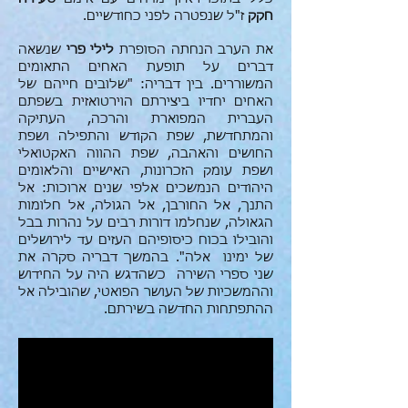
חקק
ז"ל שנפטרה לפני כחודשיים.
את הערב הנחתה הסופרת
לילי פרי
שנשאה
דברים על תופעת האחים התאומים
המשוררים. בין דבריה: "שלובים חייהם של
האחים יחדיו ביצירתם הוירטואזית בשפתם
העברית המפוארת והרכה, העתיקה
והמתחדשת, שפת הקודש והתפילה ושפת
החושים והאהבה, שפת ההווה האקטואלי
ושפת עומק הזכרונות, האישיים והלאומים
היהודים הנמשכים אלפי שנים ארוכות: אל
התנך, אל החורבן, אל הגולה, אל חלומות
הגאולה, שנחלמו דורות רבים על נהרות בבל
והובילו בכוח כיסופיהם העזים עד לירושלים
של ימינו אלה". בהמשך דבריה סקרה את
שני ספרי השירה כשהדגש היה על החידוש
וההמשכיות של העושר הפואטי, שהובילה אל
ההתפתחות החדשה בשירתם.