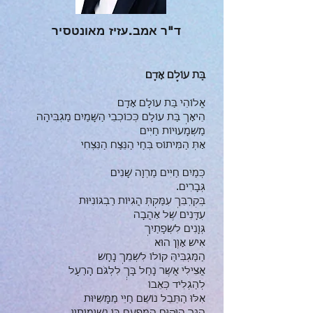
ד"ר אמב.עזיז מאונטסיר
בַּת עוֹלָם אָדָם
אֱלוֹהֵי בַּת עוֹלָם אָדָם
הֵיאָךְ בַּת עוֹלָם כְּכוֹכְבֵי הַשָּׁמַיִם מַגְבִּיהָה
מַשְׁמָעוּיוֹת חַיִּים
אַתְּ הַמִּיתוֹס בְּחַי הַנֵּצַח הַנִּצְחִי
כְּמַיִם חַיִּים מַרְוָה שָׁנִים
גְּבָרִים.
בְּקִרְבֵּךְ עִמַּקְתְּ הֲגִיּוֹת רַבְגּוֹנִיּוּת
עִדָּנִים שֶׁל אַהֲבָה
גְּוָנִים לִשְׂפָתַיִךְ
אִישׁ אָוֶן הוּא
הַמַּגְבִּיהַּ קוֹלוֹ לִשְׁמֵךְ נָחָשׁ
אֲצִילִי אֲשֶׁר נָחַל בָּךְְ לִלְגֹּם הָרַעַל
לְהַגְלִיד כְּאֵבוֹ
אִלּוּ הַתֵּבֵל נוֹשֵׁם חַיֵּי מַמָּשִׁיּוּת