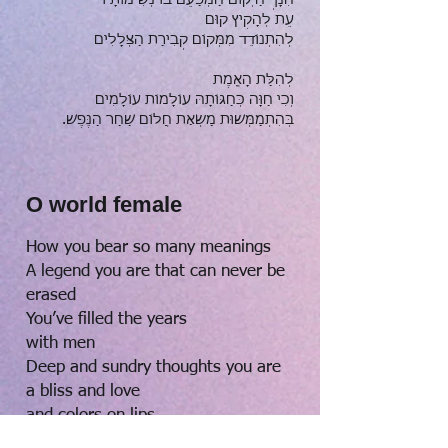
הִנָּךְ הַיְּקוּם הַמְּפַעֵם בּוֹ נְשִׁימוֹתָיו
עֵת לְהָקִיץ קוּם
לְהִתְנוֹדֵד מִמְּקוֹם קְבִירַת הַצְּלָלִים
לְהִלַּת הָאֱמֶת
וְכִי חַוָּה כְּחַגּוֹתָהּ עוֹלָמוֹת עוֹלָמִים
בְּהִתְמַמְּשׁוּת מַשְׂאַת חֲלוֹם שַׁחַר הַנֶּפֶשׁ.
O world female
How you bear so many meanings
A legend you are that can never be
erased
You’ve filled the years
with men
Deep and sundry thoughts you are
a bliss and love
and colors on lips
Wicked is he