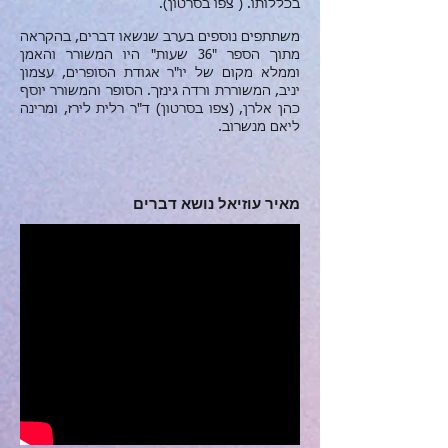
בכללותו. ( צפו בסרטון).
משתתפים נוספים בערב שנשאו דברים, בהקראה
מתוך הספר "36 שעות" היו המשורר והאמן
וממלא מקום של יו"ר אגודת הסופרים, עצמון
יניב, המשוררת ורדה גינזך. הסופר והמשורר יוסף
כהן אלרן, (צפו בסרטון) ד"ר רלית לירז, ו
מרינה
ליאם מנשרוב.
מאיר עוזיאל נושא דברים