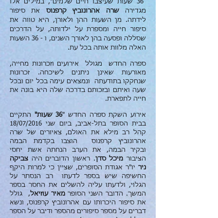
"
36 שעות שעיצבו חיים שלמים", במילים אלו
מגדירה
שרה אהרונוביץ קרפנוס
את סיפור
לידתה. מן השעות ההן ולאורן, היא טווה את
סיפור חייה ומספרת על ילדותה, על הדרכים
שסללה ופסעה בהן לאורך השנים, ו - 36 השעות
האלה מלוות אותה בכל עת.
ספרה החדש מגולל אירועים וזכרונות מחייה,
מאורעות שאינן ניתנים לשיכחה. זכרונות
שנחקקו בתודעתה ונמצאים עימה בכל יום ובכל
שעה ואיתם ובזכותם בדרכה שלה היא בונה את
חייה לתפארת.
אירוע השקת ספרה החדש "
36 שעות"
התקיים
בבית הסופר בתל-אביב, ביום שני 18/07/2016
קהל רב מילא את האולם,
צאיורים
של שרה
אהרונוביץ קרפנוס הוצבו בקדמת הבמה
ובקיר הבמה, את הערב הנחתה אשת יחסי
הציבור
מיכל סדן
. ראשון הדוברים היה
צביקה
ניר
יו"ר אגודת הסופרים, שציין כי למרות היקף
החשיפה שיש בספר לדעתו רב הנסתר על
הגלוי, ולדעתו עליה להשלים את החסר בספר
המשך. הדובר השני הסופר
מאיר עוזיאל
, גולל
את סיפור היכרותו עם אהרונוביץ קרפנוס, ונשא
דברים על מספר סיפורים מהספר ודיבר על הספר