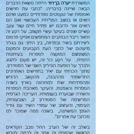
המשוררת
יערה בן־דוד
הייתה נושאת הדברים
הבאה וציינה בדבריה: "כתבי עת חדשים
ואסופות של טקסטים ספרותיים כמעט ואינם
רואים או במצב המו"לות העכשווי ואם הם
רואים אור לרובם יש פתיל חיים קצר עקב
קשיים שונים בעיקר קשיי תקצוב. על רקע זה
ולאור ריבוי הכותבים המחפשים אפיקי פרסום
ליצירתם בשיר ובפרוזה, בין היתר גם בגלל
מיעוטם של כתבי העת הקבועים והמקום
המצומצם המוקצה לספרות בעיתונות
היומית. על רקע כל זה, יש מקום לחגוג
ולברך על הופעת הגיליון השני של המסדרון.
מתוך הכרותי עם יאיר בחודשים האחרונים
התרשמתי מההבנה, מהקשב הרגיש
ומהפתיחות שלו למתהווה בארץ בשדה
הספרות והאמנות. והעיקר מאהבת הספרות
והשירה שבוערת בעצמותיו. העריכה הגרפית
המרשימה של המסדרון 2, הצבעוניות,
העימוד, והעיצוב של עמודי השיר עם גודל
הגופן המשתנה, בשונה ממה שמוכר לנו
מכתבי עת אחרים".
בשלב זה של הערב החל סבב הקוראים
הראשון שהוזמנו זה אחר זה לבמה לקרוא