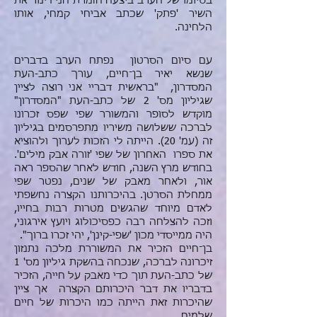
בסיומו של הערב ביצעה הזמרת חני דינור את
השיר 'פתק' שכתב אביחי קמחי, אותו
הלחינה.
עם סיום הסרטון נפתח הערב בדברים
שנשא יאיר בן־חיים, עורך כתב-העת
המסדרון, "בראשית דבריי אני רוצה לציין
שגיליון מס' 2 של כתב-העת "המסדרון"
מוקדש לסופר והמשורר שפי שפס זכרונו
לברכה ששלושה משיריו מתפרסמים בגיליון
זה (עמ' 20). הייתה לי הזכות לערוך ולהוציא
את ספרו האחרון של שפי 'זורה אבק מילים'.
בחודש מרץ השנה, חודש לאחר שהספר ראה
אור, ולאחר מאבק של שנים, נפטר שפי
ממחלת הסרטן. בהיכרותנו הקצרה נחשפתי
לאדם מיוחד שהגשים מטרות רבות בחייו,
וזכה להצלחה רבה כפסיכולוג ויועץ אירגוני,
היה ממייסדי מכון 'שפי-קינן', יהי זכרו ברוך".
בן־חיים הזכיר את המשוררת מלכה נתנזון
זיכרונה לברכה, שנכחה בהשקת גיליון מס' 1
של כתב-העת תוך כדי מאבק על חייה, הזכיר
בדבריו את דבר היכרותם הקצרה אך ציין
שהיכרות זאת הייתה כמו היכרות של חיים
שלמים.