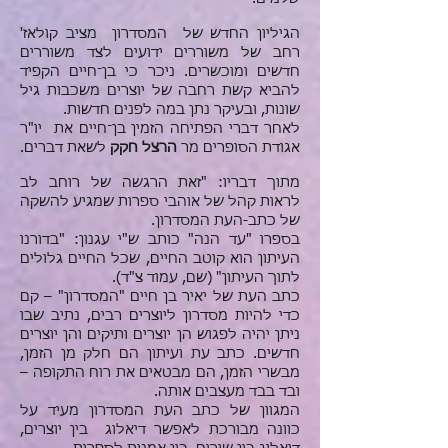
הגיליון החדש של המסדרון מציב קולאז'
רחב של משוררים ידועים לצד משוררים
חדשים ומוכשרים. ניכר כי בן־חיים הקפיד
להביא קשת רחבה של יוצרים משכבות גיל
שונות, ובעיקר נתן במה לפנים חדשות.
לאחר דברי הפתיחה הזמין בן־חיים את יו"ר
אגודת הסופרים מר
הרצל חקק
לשאת דברים.
מתוך דבריו: "זאת הרגשה של רוחב לב
לראות קהל של אוהבי ספרות שמגיע להשקה
של כתב-העת המסדרון.
בספרו "עד הנה" כותב ש"י עגנון: "בדורנו
העיתון הוא קוטב החיים, שכל החיים גלולים
לתוך העיתון" (שם, עמוד צ"ד).
כתב העת של יאיר בן חיים "המסדרון" – קם
כדי להיות מסדרון ליוצרים רבים, נתיב שבו
ניתן יהיה לפגוש הן יוצרים ותיקים והן יוצרים
חדשים. כתב עת ועיתון הם חלק מן הזמן,
מבשרי הזמן, הם מבטאים את רוח התקופה –
ובד בבד מעצבים אותה.
המגוון של כתב העת המסדרון מעיד על
כוונה מבורכת לאפשר דיאלוג בין
יוצרים,