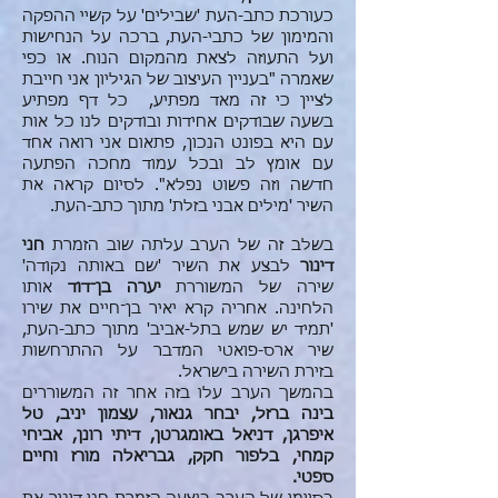
כעורכת כתב-העת 'שבילים' על קשיי ההפקה
והמימון של כתבי-העת, ברכה על הנחישות
ועל התעוזה לצאת מהמקום הנוח. או כפי
שאמרה "בעניין העיצוב של הגיליון אני חייבת
לציין כי זה מאד מפתיע, כל דף מפתיע
בשעה שבודקים אחידות ובודקים לנו כל אות
עם היא בפונט הנכון, פתאום אני רואה אחד
עם אומץ לב ובכל עמוד מחכה הפתעה
חדשה וזה פשוט נפלא". לסיום קראה את
השיר 'מילים אבני בזלת' מתוך כתב-העת.
בשלב זה של הערב עלתה שוב הזמרת
חני
דינור
לבצע את השיר 'שם באותה נקודה'
שירה של המשוררת
יערה בן־דוד
אותו
הלחינה. אחריה קרא יאיר בן־חיים את שירו
'תמיד יש שמש בתל-אביב' מתוך כתב-העת,
שיר ארס-פואטי המדבר על ההתרחשות
בזירת השירה בישראל.
בהמשך הערב עלו בזה אחר זה המשוררים
בינה ברזל, יבחר גנאור, עצמון יניב, טל
איפרגן, דניאל באומגרטן, דיתי רונן, אביחי
קמחי, בלפור חקק, גבריאלה מורז וחיים
ספטי.