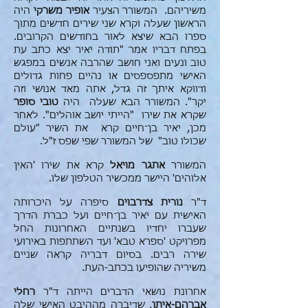
משיריהם. המשורר הצעיר
אופיר משרקי
היה
הראשון שעלה וקרא שני שירים חדשים מתוך
ספרו הבא שיצא לאור בחודשים הקרובים.
בפתח דבריו אמר "תודה יאיר יצא כתב עת
טוב ונעים ואני חושב שהרבה אנשים במפגש
האישי מתפספסים או נהיים פחות גדולים
ודווקא איתך זה גדל, אתה מאד אנושי וזה
יקר". המשורר הבא שעלה היה
טובי סופר
שקרא את שירו "הייתי יושב אוהלים". לאחר
מכן, יאיר בן־חיים קרא
את השיר "עולם
שכולו טוב" של המשורר שפי שפס ז"ל.
המשורר
אתגר מויאל
קרא את שירו 'האין
אלוהים' היישר ממכשיר הטלפון שלו.
ד"ר
נורית צדרבוים
סיפרה על היכרותה
האישית עם יאיר בן־חיים ועל כברת הדרך
שעברו יחדיו בשנתיים האחרונות החל
מפרויקט 'ספרא טבא' ועד השתתפות באירועי
שירה רבים. בסיום דבריה קראה שניים
משיריה שהופיעו בכתב-העת.
אחרונת נושאי הדברים הייתה ד"ר
רחלי
אברהם-איתן
, שדיברה מההיבט האישי שלה