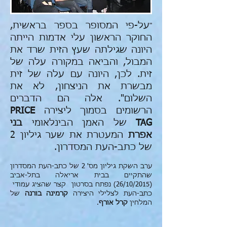
"
על-פי המסופר בספר בראשית,
החוקר הראשון עלי אדמות הייתה
היונה שגילתה שעץ הזית שרד את
המבול, והביאה במקורה עלה של
זית. לכן, היונה עם עלה של זית
מבשרת את הניצחון, לא את
השלום". אלה הם הדברים
הרשומים בסמוך ליצירה
PRICE
TAG
של האמן הבינלאומי
בני
אפרת
המעטרת את שער גיליון 2
של כתב-העת המסדרון.
ערב השקת גיליון מס' 2 של כתב-העת המסדרון
שהתקיים בבית אריאלה בתל-אביב
(26/10/2015) נפתח בסרטון קצר שהציג עמודי
כתב-העת לצלילי היצירה
קרמינה בורנה
של
המלחין
קרל אורף
.