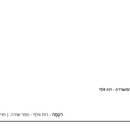
המשוררת - רות וולף
רִקְמָה
- רות וולף - ספר שירה | חד