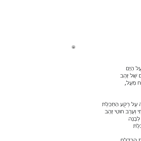
ל הַיָּם
ם שֶׁל זָהָב
לַח מֵעָל,
הּ עַל רֶקַע הַתְּכֵלֶת
תִי וְעֵרֶב חוּטֵי זָהָב
 לְבָנָה
ֵלֶת
ת הַבְּדֹלַח