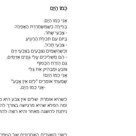
כְּמוֹ הַיָּם
אֲנִי כְּמוֹ הַיָּם.
בַּלַּיְלָה כְּשֶׁמִּשְׂתָּרֶרֶת הָאֲפֵלָה
- צִבְעִי שָׁחֹר.
בַּיּוֹם עִם תְּכֵלֶת הָרָקִיעַ
- צִבְעִי תָּכֹל.
וּכְשֶׁהַשָּׁמַיִם נִצְבָּעִים בְּצִבְעֵי דָּם
- הֵם מַשְׁלִיכִים עָלַי גְּוָנִים אֲדֻמִּים.
גַּם הַיָּרֵחַ הַכָּסוּף
צוֹבֵעַ וּמַבְהִיק אֶת גַּלַּי
אֲנִי כְּמוֹ הַיָּם!
שָׁמַעְתִּי אוֹמְרִים "לַיָּם אֵין צֶבַע"
-אֲנִי כְּמוֹ הַיָּם.
כשהיא אומרת שלים אין צבע היא מ
ומה הפלא שהיא מרגישה בצורך להיו
ניתנת להשגה מאחר והיא רוצה להת
בשני השערים האחרונים של הספר 'ר