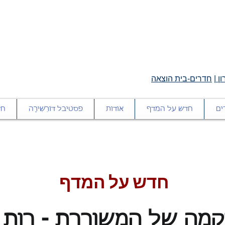
ן
|
חדרים-בית הוצאה
ים
חדש על המדף
אודות
פסטיבל דּוֹרֵשִׁירָה
חד
חדש על המדף
קְמָה של המשוררת - רות 