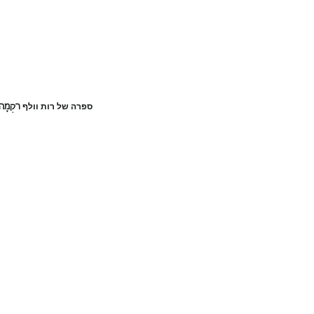
ספרה של רות וולף
רִקְמָה