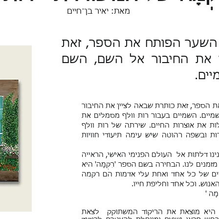
מאת: יאיר בן־חיים
ם השער הפותח את הספר, זאת
 את החיבור אל השם, השם
ים.
ת הספר, זאת כותרת שבאה לציין את החיבור
יים. השמיים בעבור רות וולף מסמלים את
ת את אוצרות החיים. שירתה של רות וולף
ות ובשפה רהוטה שיש עימה תיעודי חוויות
נינו דלתות אל העולם הפנימי האישי, הראייה
נים לנו. הבחירה בשם הספר 'רִקְמָה' היא
ים של כל אחד ואחת עלי אדמות הם רקמה
נוש. וכל אחד וחליפת חייו.
ָה '
 היא מוצאת את הריקוד המשתוקק לצאת