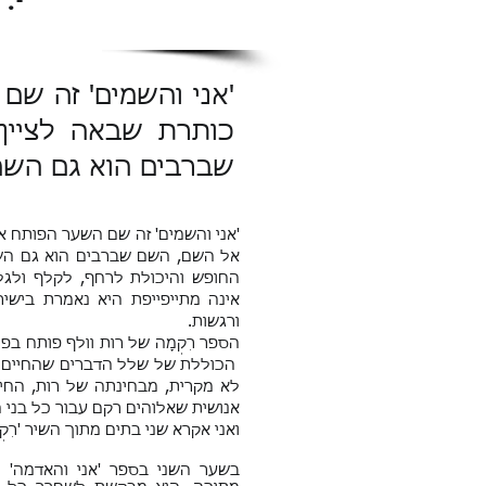
'אני והשמים' זה ש
כותרת שבאה לציין
שברבים הוא גם השמי
'אני והשמים' זה שם השער הפותח א
אל השם, השם שברבים הוא גם השמ
החופש והיכולת לרחף, לקלף ולגלו
אינה מתייפייפת היא נאמרת בישיר
ורגשות.
הספר רִקְמָה של רות וולף פותח בפ
הכוללת של שלל הדברים שהחיים מזמ
לא מקרית, מבחינתה של רות, החי
אנושית שאלוהים רקם עבור כל בני הא
ואני אקרא שני בתים מתוך השיר 'רִקְמ
בשער השני בספר 'אני והאדמה'