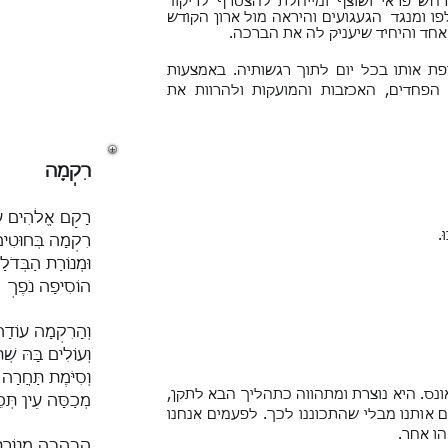
ש פראי ושוצף ומייחלת להצטרף לריקוד
ו ומנגד הגעגועים והיראה מול ארון הקודש
חד והיחיד שיעניק לה את הברכה.
פת אותו בכל יום לתוך רגשותיה. באמצעות
חדים, האכזבות והמועקות ולהרוות את
רִקְמָה
רָקַם אֱלֹהִים עַ
ּ.
רִקְמָה בְּחוּטִי
וּמְנוֹרַת הַבְּדֹ
הוֹסִיפָה נֹפֶךְ
וְהָרִקְמָה עוֹדָ
וְעוֹלִים בָּהּ שְׁ
וְסִיֹּמֶת תַּחֲרָה
נס. היא נוצרת ומתהווה כתהליך הבא לתקן,
מְכַסָּה עֵין תְּכ
 אותנו מבלי שהתכוננו לכך. לפעמים אנחנו
הו אחר.
הִבְהֲבָה מְנוֹרַ