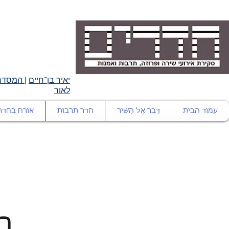
יאיר בן־חיים
|
המסדרו
לאור
עמוד הבית
דַּבֵּר אֶל הַשִּׁיר
חדר תרבות
אורח בחדר
רִ