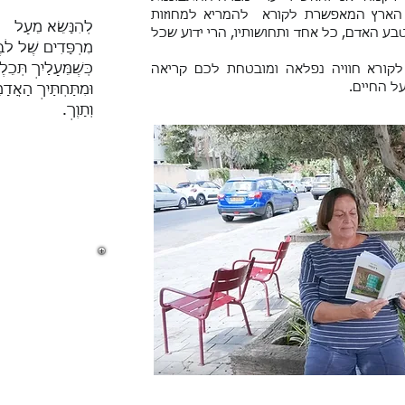
 הארץ המאפשרת לקורא להמריא למחוזות
לְהִנָּשֵׂא מֵעָל
בע האדם, כל אחד ותחושותיו, הרי ידוע שכל
מִרְפָּדִים שֶׁל לֹב
כְּשֶׁמֵּעָלַיִךְ תְּכֵ
קורא חוויה נפלאה ומובטחת לכם קריאה
ל החיים.
וּמִתַּחְתַּיִךְ הָאֲדָ
וְתָוֶךְ.