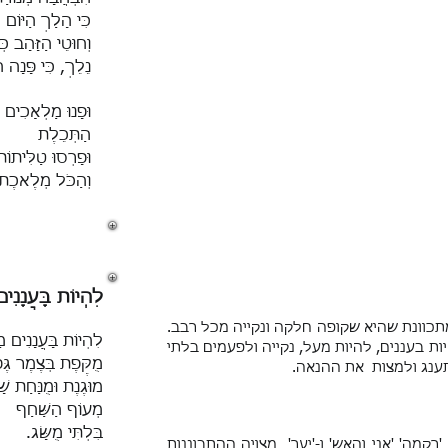
כִּי הָלַךְ הַיּוֹם
וְחוּטֵי הַזָּהָב כְּ
נֵלֵךְ, כִּי פָּנָה ה
וּפָנוּ מַלְאָכִים 
הַתְּכֵלֶת
וּפָרְסוּ טַלִּיתוֹ
וְהַכֹּל מְלֶאכֶת
לִהְיוֹת בָּעֲנָנִים
תכוונת שהיא שקופה חלקה ונקייה מכל רבב.
לִהְיוֹת בָּעֲנָנִים מ
ת בעננים, להיות מעל, נקייה ולפעמים בלתי
מֻקֶּפֶת בְּצֶמֶר גֶּפ
ענג ולמצות את ההנאה.
מוּגֶנֶת וּמֻנַּחַת ש
מְעוֹף הַשַּׁחַף
בִּלְתִּי מֻשָּׂג.
קמה' 'אני והאש' ו-'יער' מצויה ההתבוננות