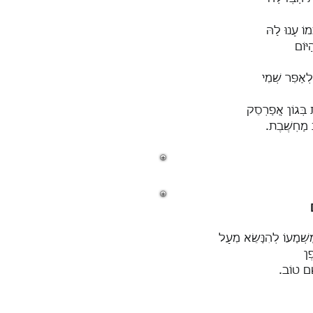
מוֹ עָנוּ לָהּ
ַיּוֹם
לְאַפֵּר שְׁמֵי
ת בְּגוֹן אֲפַרְסֵק
 מַחְשֶׁבֶת.
ַשְׁמָעוֹ לְהִנָּשֵׂא מֵעָל
ֶן
ָׁם טוֹב.