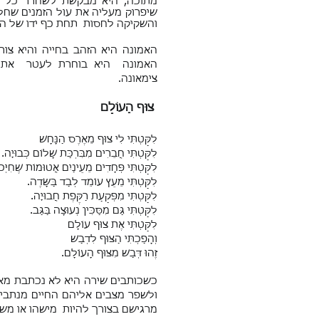
מתוכה, היא מבקשת לשחרר כל רח
שיפרוק מעליה את עול הזמנים שחלפ
והשקיקה לחסות תחת כף ידו של הא
האמונה היא הזהב בחייה והיא צור
האמונה היא בוחרת לעטר את הפ
צימאונה.
צוּף הָעוֹלָם
לִקַּטְתִּי לִי צוּף מֵאֶרֶס הַנָּחָשׁ
לִקַּטְתִּי חֲבֵרִים מִבִּרְכַּת שָׁלוֹם כְּבוּיָה.
לִקַּטְתִּי פְּחָדִים מֵעֵינַיִם אֲטוּמוֹת שֶׁחִיְּכו
לִקַּטְתִּי מֵעֵץ עוֹמֵד לְבַד בַּשָּׂדֶה.
לִקַּטְתִּי מִפְּקַעַת רַקֶּפֶת חֲבוּיָה.
לִקַּטְתִּי גַּם מִסַּכִּין נְעוּצָה בַּגַּב.
לִקַּטְתִּי אֶת צוּף עוֹלָם
וְהָפַכְתִּי הַצּוּף לִדְבַשׁ
זֶהוּ דְּבַשׁ מִצּוּף הָעוֹלָם.
כשכותבים שירה היא לא נכתבת מאו
ולשפר מצבים אליהם החיים מנתבים
מרגישם בצורך להיות מישהו או מש