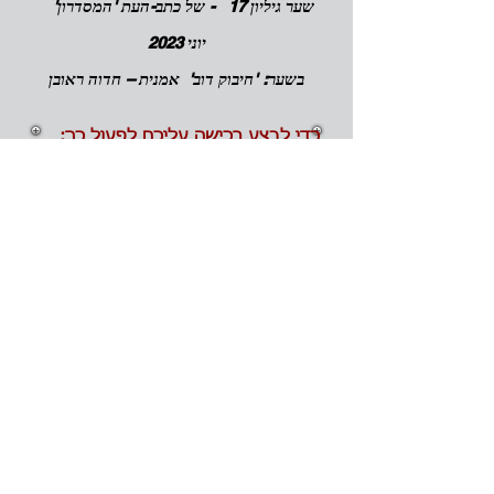
שער גיליון 17 - של כתב-העת 'המסדרון'
יוני 2023
בשער: 'חיבוק דוב' אמנית – חדוה ראובן
כדי לבצע רכישה עליכם לפעול כך:
לבחור באחת משתי אפשרויות
התשלום המופיעות מטה.
1. באמצעות אפליקציית 'BIT' או
PAYBOX על-פי מספר הטלפון הנייד
.
0505898373
בתשלום באמצעות אחת מהאפליקציות
לציין עבור 'המסדרון'
18.
2. תשלום בהעברה בנקאית לחשבון הבנק
של עורך
'המסדרון'
יא
יר בן־חיים.
לאפשרות השנייה שלחו הודעה לדוא"ל
hadarim4u@gmail.com
עם פירוט
מספר גיליונות, כתובתכם ושם פרטי
ומשפחה.
ותקבלו הנחיות בהתאם
לבחירתכם.
משלוח בדואר לחוברת אחת : 25 ש"ח.