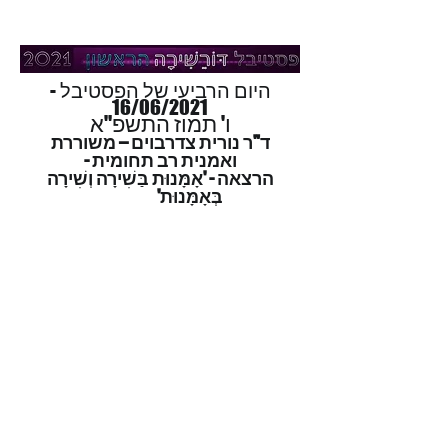
היום הרביעי של הפסטיבל -
16/06/2021
ו' תמוז התשפ"א
ד"ר נורית צדרבוים – משוררת
ואמנית רב תחומית -
הרצאה - 'אָמָּנוּת בַּשִׁירָה וְשִׁירָה
בְּאָמָּנוּת'