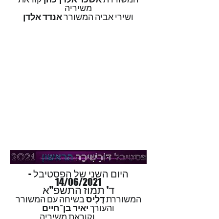
משיריה
ושירי אביה המשורר
אנדד אלדן
היום השני של הפסטיבל -
14/06/2021
ד' תמוז התשפ"א
המשוררת
דֶלִיס
בשיחה עם המשורר
והעורך
יאיר בן־חיים
וקוראת משיריה