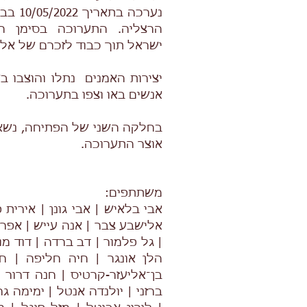
נערכה בת
ישראל תוך כבוד לזכרם של אלו
יצירות האמנים נתלו והוצבו ב
אנשים באו וצפו בתערוכה.
בחלקה השני של הפתיחה, נשאו
אוצר התערוכה.
משתתפים:
אבי בלאיש | אבי גונן | אירית 
אלישבע צבר | אנה עייש | אפרת 
| גל פלמור | דב ברדה | דוד מונס
הלן אונגר | חיה חליפה | חי
בן־אליעזר-קרטיס | חנה דרור | 
ברזני | יולנדה אנטל | ימימה גר