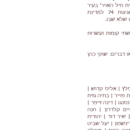
אריך 10/05/2022 בבית חיל האויר' בעיר
הרצליה. התערוכה בסימן חגיגות 74 למדינת
 שלא שבו.
שתי קומות ועשרות
 דברים: שוקי כהן
פלץ | אליס קדוש |
פוייר | בתיה גזית
נגו | דינה זייפר |
ים קלדרון | חנה
יאיר דוד | יהודית
ינשפון | יעל שביט