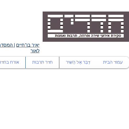
יאיר בן־חיים
|
המסדרו
לאור
עמוד הבית
דַּבֵּר אֶל הַשִּׁיר
חדר תרבות
אורח בחדר