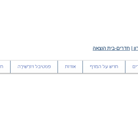
ן
|
חדרים-בית הוצאה
ים
חדש על המדף
אודות
פסטיבל דּוֹרֵשִׁירָה
חד
כולנו