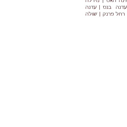
מינה האס | מירלה
 עדנה בנס | עדנה
 רחל פרנק | שולה