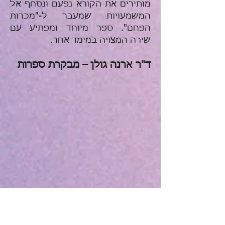
מותירים את הקורא נפעם ונסחף אל
המשמעויות שמעבר ל-"מכרות
הפחם". ספר מיוחד ומפתיע עם
שירה המצויה במימד אחר.
ד"ר ארנה גולן – מבקרת ספרות