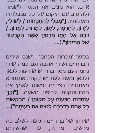
לבריאה ומה שהיא מזמנת לנו כבני
אדם. הוא מציב את המסר לשמור
ולהיטיב עם היקום על כל מגבלותיו
ומעלותיו.
["מִבְּלִי לְהִתְפַּתּוֹת / לַשּׁוּלִי,
לַזָּדוֹן, לַחֶרְפָּה, לַיָּגוֹן, לַמָּרוּת, לַמָּדוֹן. /
זוֹרֵם אֶל הַיָּם מְדַמְיֵן שֶׁאֲנִי הַקָּדְקוֹד
שֶׁל הַתִּיכוֹן".]...
בספר 'מכרות הפחם' ישנם שירים
חברתיים ושירי אהבה וגם כמה שירי
גחמה עם מסר ברור שיש דעות לכאן
ולכאן ומעת לעת יש לקחת אתנחתא
מאתגרים רציניים ופשוט לאמץ את
הגרוטסקיות לריפוי השעה.
["וְכָךְ
עוֹמְדוֹת הַדֵּעוֹת עַל מְקוֹמָן / מְבַקְּשׁוֹת
כָּל אַחַת בְּדַרְכָּהּ לְנַצֵּחַ אֶת רְעוּתָהּ"]...
שירתו של בן־חיים הגיעה לשלב כה
מרשים ומרתק, עד שהשירים