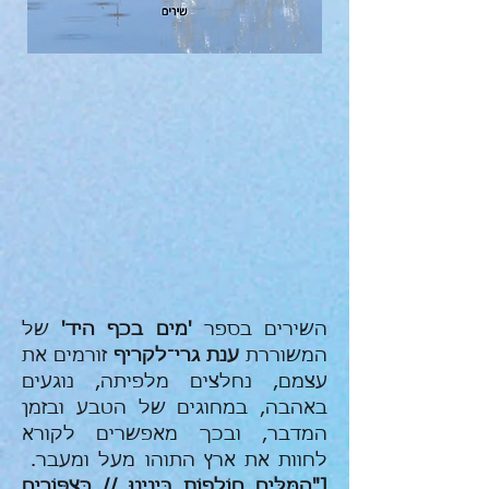
השירים בספר
'מים בכף היד'
של
המשוררת
ענת גרי־לקריף
זורמים את
עצמם, נחלצים מלפיתה, נוגעים
באהבה, במחוגים של הטבע ובזמן
המדבר, ובכך מאפשרים לקורא
לחוות את ארץ התוהו מעל ומעבר.
["הַמִּלִּים חוֹלְפוֹת בֵּינֵינוּ // כְּצִפּוֹרִים