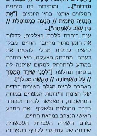
נוֹדְדוֹת"]...
ומותירות בנו סימנים
המלווים אותנו בחיי היומיום
["אֶת
הַנְּטִיָּה הַיּוֹמִית // הַנָּעָה כִּמְטוּטֶלֶת //
בֵּין עֶצֶב לְשִׂמְחָה"]...
ענת בוחרת ללכת בצללים, לדלות
את הזמן מתוך מרחבי החיים מבלי
להציב גבולות מבלי להסיח את
דעתה ממרחק הצעקה, היא בוחרת
במודע להתרחק למקום שיקנה לה
ביטחון ונחלצת
["לִפְנֵי שֶׁיֵּרֵד הַמָּסָךְ
// עַל הָאֶפִּיזוֹדָה // הַקָּשָׁה מִכֻּלָּן"]
.
האהבה לחיים מגלה בשירים רבדים
של רצונות ורעיונות המצויים במזווה
המחשבות, המאפשר לברור ולבחור
בדרך ההולמת ולשלוף את המבע
האישי הנצרב במראת החיים.
בזרם השירה העברית העכשווית
שירתה של ענת גרי־לקריף בספר זה