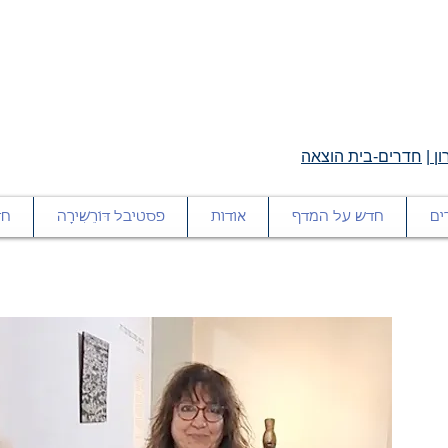
ן
|
חדרים-בית הוצאה
ים
חדש על המדף
אודות
פסטיבל דּוֹרֵשִׁירָה
חד