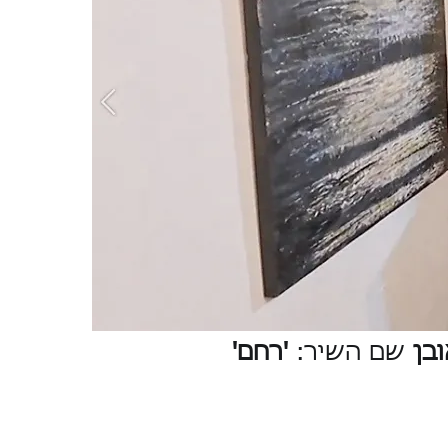
בן
שם השיר:
'רחם'