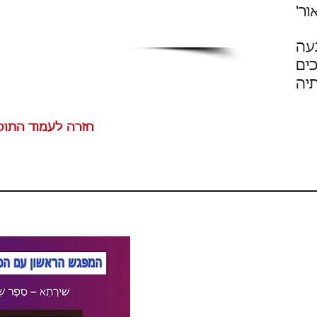
ר'
עה
ים
תיה
חזרה לעמוד התוכ