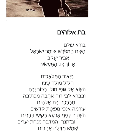
בת אלוהים
בּוֹרֵא עוֹלָם
הַשֵּׁם הַמְּפֹרָשׁ שׁוֹמֵר יִשְׂרָאֵל
אַבִּיר יַעֲקֹב
אֲדוֹן כָּל הַמַּעֲשִׂים
בִּיְאוֹר הַמַּלְאָכִים
הַלַּיִל מוֹלֵךְ עֵינָיו
נוֹשֵׂא אֵל גּוּפִי מוּל בְּכוֹר יָרֵחַ
וּבִבְרֹא לִבִּי רוּחַ אַהֲבָה מַכְּתוּבָּה
מְבָרֶכֶת בַּת אֱלֹהִים
עֵירֻמָּה אָנֹכִי מְפַיֶּטֶת קָדָשִׁים
נוֹשֶׁקֶת לִפְנֵי אַרְעָא רְקִיעֵי דְּבָרִים
וּבְ"תָנַךְ" הַמִּדְבָּר מִנְחַת יְעָרִים
שֶׁמֶשׁ מַזִּילָה אֲהָבִים