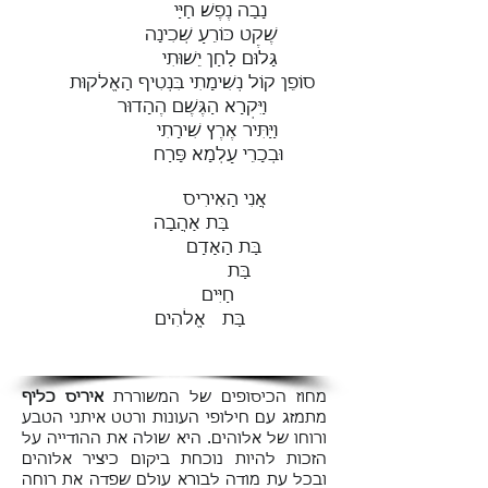
נָבָה נֶפֶשׁ חַיַּי
שֶׁקֶט כּוֹרֵעַ שְׁכִינָה
גָּלוּם לַחַן יֵשׁוּתִי
סוֹפֵן קוֹל נְשִׁימָתִי בִּנְטִיף הָאֱלֹקוּת
וַיִּקְרָא הַגֶּשֶׁם הֶהָדוּר
וַיַּתִּיר אֶרֶץ שִׁירָתִי
וּבְכָרֵי עָלְמָא פָּרַח
אֲנִי הָאִירִיס
בַּת אַהֲבָה
בַּת הָאָדָם
בַּת
חַיִּים
בַּת אֱלֹהִים
מחוז הכיסופים של המשוררת
איריס כליף
מתמזג עם חילופי העונות ורטט איתני הטבע
ורוחו של אלוהים. היא שולה את ההודייה על
הזכות להיות נוכחת ביקום כיציר אלוהים
ובכל עת מודה לבורא עולם שפדה את רוחה