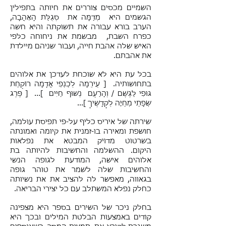
השמיים מכסים צוררים את חיותה בתפילין
הגשמים היא מְדַמָּה את סְגֻלַּת הָאַהֲבָה,
הערב בורא עבורה את תשוקתה והיא חשה
כפרח השבת, מבשמת את ניחוחה כלפי
האיש שלה אהבת חייה, ועבור שניהם מיילדת
את אהבתם.
בכל עת היא לא שוכחת לעדכן את אלוהים
בתחושותיה. [ עֵירֻמָּה לְכַנְפֵי אֲדָמָה רוֹקַחַת
גּוּפִי לַגֶּשֶׁם / וְהָרַעַם נְשׁוּף חַיִּים ]... [ פֶּרֶג
שְׂפָתַי מְחַיָּה לְקָדָשֶׁיךָ ]...
שירתה של איריס כליף על-פי תפיסת עולמה,
חושפת ומאירה בו-זמנית את קיומה ואמונתה
בשרטוט מדויק המבטא את נפלאות
היקום. ההשלמה והחשיבות להיותה בת
אלוהים אישה, המודעת לגופה הנשי
והחשיבות שלה לשמר את טוהר גופה
בגאווה, מאפשר לה להציב את את נשיותה
כחלק נפלא המשתלב עם כל יצירי הבריאה.
בחלק ניכר של השירים בספר היא מצפינה
קודים באמצעות הבלטת המילים ובכך היא