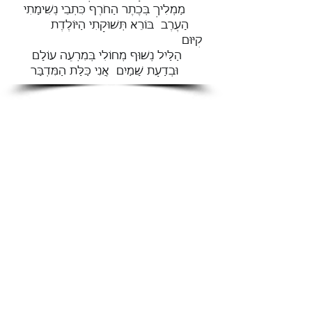
מַמְלִיךְ בְּכֶתֶר הַחֹרֶף כִּתְבֵי נְשִׁימָתִי
הָעֶרֶב בּוֹרֵא תְּשׁוּקָתִי הַיּוֹלֶדֶת
קִיּוּם
הַלַּיִל נְשׁוּף מְחוֹלִי בְּמִרְעֵה עוֹלָם
וּבְדַעַת שָׁמַיִם אֲנִי כַּלַּת הַמִּדְבָּר
חדש על המדף | בת אלוהים -איריס כליף -
אתר חדרים