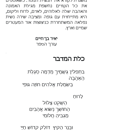
משגרת לקורא את תמצית המסר. כשאוספים
את כל הקודים נחשפת מגילת האמונה
והאהבה שלה לאלוהים, לאדם, לרוח וליקום,
היא מתייחדת עם גופה ומציבה שירה נשית
נפלאה המשתחררת כניצוצות אור המעטרים
שמיים וארץ.
יאיר בן־חיים
עורך הספר
כלת המדבר
בִּתְפִלִּין גְּשָׁמֶיךָ מְדַמָּה סְגֻלַּת
הָאַהֲבָה
בְּשִׂמְלַת אֱלֹהִים חוֹזָה גּוּפִי
לָרוּחַ
הַשָּׁקֵט צָלוּל
הַחוֹשֵׁךְ נְשׂוּא אֲהָבִים
מַגְבִּיהַּ חֲלוֹמִי
וּבְנֵר הַקַּיִץ דּוֹלֵק קְדוֹשׁ חַיַּי