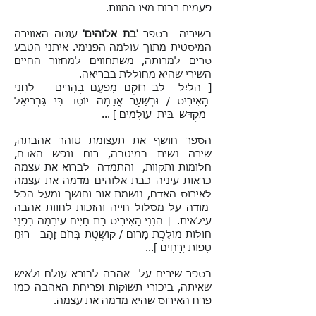
פעמים רבות מצו־המוות.
בשיריה בספר
'בת אלוהים'
עוטה האווירה
המיסטית מתוך עולמה הפנימי. איתני הטבע
סרים למרותה, משתחווים למחזור החיים
השירי שהיא מחוללת בבריאה.
[ הַלַּיִל לֵב רוֹקֵם מְפַעֵם בֶּהָרִים לַחֲנֵי
הָאִירִיס / וּבְשַׁעַר אֲדָמָה יוֹסֵד בִּי גַּבְרִיאֵל
מִקְדָּשׁ בַּיִת עוֹלָמִים ] ...
הספר חושף את תעצומת טוהר אהבתה,
שירה נשית במיטבה, רוח ונפש האדם,
חלומות ותקוות, והתמדה לברוא את עצמה
כראות עיניה כבת אלוהים מדמה את עצמה
לאירוס האדם, נושמת אור וחושך ומעל הכל
מודה על מסלול חייה והזכות לחוות אהבה
עילאית. [ הִנְנִי הָאִירִיס בַּת חַיִּים עֵירֻמָּה בִּפְנֵי
חוֹלוֹת מוֹלֶכֶת מָרוֹם / קוֹשֶׁטֶת בְּחֹם זָהָב רוּחַ
טִפּוֹת יְרָחִים ]...
בספר שירים על אהבה לבורא עולם ולאיש
שאיתה, ביכורי תשוקות ופריחת האהבה כמו
פרח האירוס שהיא מדמה את עצמה.