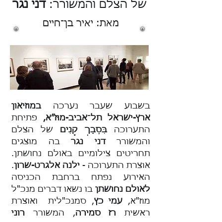
של הצלם והמשורר:
דני נגר
מאת: יאיר בן־חיים
בשבוע שעבר נערכה
במוזיאון
ארץ-ישראל תל־אביב-מוּז״א,
פתיחת
התערוכה
בִּסְבַךְ קָנִים
של הצלם
והמשורר
דני נגר
בה מוצגים
תחריטים צילומיים באולם נחושתן.
אוצרת התערוכה -
ילנה אלגרט-שרון
.
האירוע נפתח ברחבת הכניסה
לאולם נחושתן
בו נשאו דברים מנכ"ל
מוז"א,
עמי כץ
, סמנכ"לית ואוצרת
ראשית
רז סמירה
, המשורר
רוני