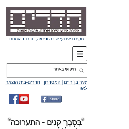
סקירת אירועי שירה ופרוזה, תרבות ואמנות
יאיר בן־חיים
|
המסדרון
|
חדרים-בית הוצאה
לאור
Share
בִּסְבַךְ קָנִים - התערוכה